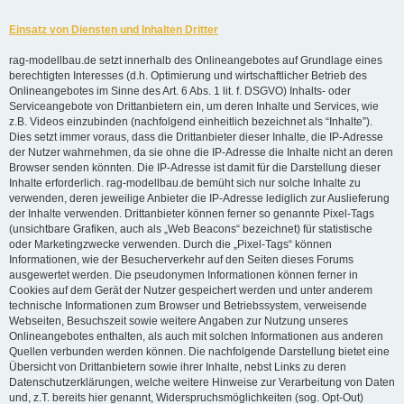
Einsatz von Diensten und Inhalten Dritter
rag-modellbau.de setzt innerhalb des Onlineangebotes auf Grundlage eines
berechtigten Interesses (d.h. Optimierung und wirtschaftlicher Betrieb des
Onlineangebotes im Sinne des Art. 6 Abs. 1 lit. f. DSGVO) Inhalts- oder
Serviceangebote von Drittanbietern ein, um deren Inhalte und Services, wie
z.B. Videos einzubinden (nachfolgend einheitlich bezeichnet als “Inhalte”).
Dies setzt immer voraus, dass die Drittanbieter dieser Inhalte, die IP-Adresse
der Nutzer wahrnehmen, da sie ohne die IP-Adresse die Inhalte nicht an deren
Browser senden könnten. Die IP-Adresse ist damit für die Darstellung dieser
Inhalte erforderlich. rag-modellbau.de bemüht sich nur solche Inhalte zu
verwenden, deren jeweilige Anbieter die IP-Adresse lediglich zur Auslieferung
der Inhalte verwenden. Drittanbieter können ferner so genannte Pixel-Tags
(unsichtbare Grafiken, auch als „Web Beacons“ bezeichnet) für statistische
oder Marketingzwecke verwenden. Durch die „Pixel-Tags“ können
Informationen, wie der Besucherverkehr auf den Seiten dieses Forums
ausgewertet werden. Die pseudonymen Informationen können ferner in
Cookies auf dem Gerät der Nutzer gespeichert werden und unter anderem
technische Informationen zum Browser und Betriebssystem, verweisende
Webseiten, Besuchszeit sowie weitere Angaben zur Nutzung unseres
Onlineangebotes enthalten, als auch mit solchen Informationen aus anderen
Quellen verbunden werden können. Die nachfolgende Darstellung bietet eine
Übersicht von Drittanbietern sowie ihrer Inhalte, nebst Links zu deren
Datenschutzerklärungen, welche weitere Hinweise zur Verarbeitung von Daten
und, z.T. bereits hier genannt, Widerspruchsmöglichkeiten (sog. Opt-Out)