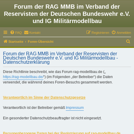
Forum der RAG MMB im Verband der
Reservisten der Deutschen Bundeswehr e.V.
und IG Militärmodellbau
FAQ
Kontakt
Registrieren
Anmelden
S
Startseite
Foren-Übersicht
u
Forum der RAG MMB im Verband der Reservisten der
c
Deutschen Bundeswehr e.V. und IG Militärmodellbau -
Datenschutzerklärung
h
e
Diese Richtlinie beschreibt, wie das Forum rag-modellbau.de („
https://rag-modellbau.de/
“) (im Folgenden „der Betreiber“) die Daten
verwendet, die während deines Foren-Besuchs gesammelt werden.
Verantwortlich im Sinne der Datenschutzgesetze
Verantwortlich ist der Betreiber gemäß
Impressum
Ein gesonderter Datenschutzbeauftragter ist nicht eingesetzt.
Personenbezogene Daten bei der Registrierung auf rag-modellbau.de