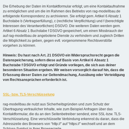
Die Erhebung der Daten im Kontaktformular erfolgt, um eine Kontaktaufnahme
zu ermöglichen und um die im Rahmen des Betriebs von rag-modellbau.de
erfolgende Korrespondenz zu archivieren. Sie erfolgt gem. Artikel 6 Absatz 1
Buchstabe b (Vertragserfüllung), c (rechtliche Verpflichtung) und f (berechtigte
Interessen des Verantwortlichen) DSGVO. Die weiteren Daten werden gem.
Artikel 6 Absatz 1 Buchstabe f DSGVO gespeichert, um einen Missbrauch der
auf rag-modellbau.de angebotene Dienste zu verhindern und zugleich Dritten
die Möglichkeit zu geben, gegen evtl. vorgenommene Rechtsverstöße
vorgehen zu können.
Hinweis: Du hast nach Art. 21 DSGVO ein Widerspruchsrecht gegen die
Datenspeicherung, sofern diese auf Basis von Artikel 6 Absatz 1
Buchstabe f DSGVO erfolgt und Gründe vorliegen, die sich aus deiner
besonderen Situation ergeben. Wir weisen vorsorglich darauf hin, dass die
Erfassung dieser Daten zur Geltendmachung, Ausübung oder Verteidigung
von Rechtsansprüchen erforderlich ist.
SSL- bzw. TLS-Verschlüsselung
rag-modellbau.de nutzt aus Sicherheitsgründen und zum Schutz der
Übertragung vertraulicher Inhalte, wie zum Beispiel Anfragen über das
Kontaktformular, die du an den Seitenbetreiber sendest, eine SSL-bzw. TLS-
Verschlüsselung. Eine verschlüsselte Verbindung erkennst du daran, dass die
Adresszeile des Browsers von “http://” auf “https://” wechselt und an dem
Schloss-Symbol in Ihrer Browserzeile.