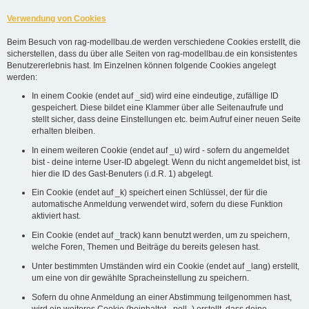
Verwendung von Cookies
Beim Besuch von rag-modellbau.de werden verschiedene Cookies erstellt, die
sicherstellen, dass du über alle Seiten von rag-modellbau.de ein konsistentes
Benutzererlebnis hast. Im Einzelnen können folgende Cookies angelegt
werden:
In einem Cookie (endet auf _sid) wird eine eindeutige, zufällige ID
gespeichert. Diese bildet eine Klammer über alle Seitenaufrufe und
stellt sicher, dass deine Einstellungen etc. beim Aufruf einer neuen Seite
erhalten bleiben.
In einem weiteren Cookie (endet auf _u) wird - sofern du angemeldet
bist - deine interne User-ID abgelegt. Wenn du nicht angemeldet bist, ist
hier die ID des Gast-Benuters (i.d.R. 1) abgelegt.
Ein Cookie (endet auf _k) speichert einen Schlüssel, der für die
automatische Anmeldung verwendet wird, sofern du diese Funktion
aktiviert hast.
Ein Cookie (endet auf _track) kann benutzt werden, um zu speichern,
welche Foren, Themen und Beiträge du bereits gelesen hast.
Unter bestimmten Umständen wird ein Cookie (endet auf _lang) erstellt,
um eine von dir gewählte Spracheinstellung zu speichern.
Sofern du ohne Anmeldung an einer Abstimmung teilgenommen hast,
wird ein weiteres Cookie (beinhaltet _poll_) erstellt, dass deine