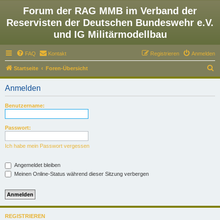
Forum der RAG MMB im Verband der
Reservisten der Deutschen Bundeswehr e.V.
und IG Militärmodellbau
FAQ
Kontakt
Registrieren
Anmelden
S
Startseite
Foren-Übersicht
u
Anmelden
c
h
Benutzername:
e
Passwort:
Ich habe mein Passwort vergessen
Angemeldet bleiben
Meinen Online-Status während dieser Sitzung verbergen
REGISTRIEREN