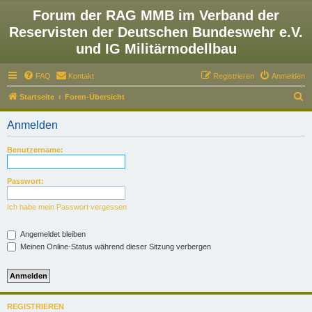
Forum der RAG MMB im Verband der
Reservisten der Deutschen Bundeswehr e.V.
und IG Militärmodellbau
FAQ
Kontakt
Registrieren
Anmelden
S
Startseite
Foren-Übersicht
u
Anmelden
c
h
Benutzername:
e
Passwort:
Ich habe mein Passwort vergessen
Angemeldet bleiben
Meinen Online-Status während dieser Sitzung verbergen
REGISTRIEREN