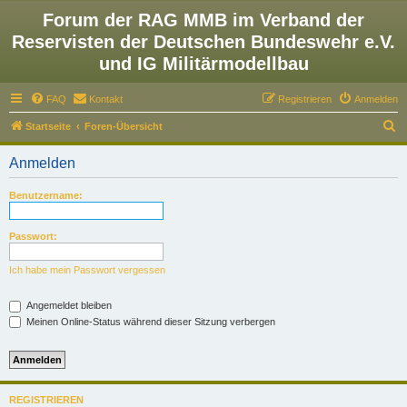
Forum der RAG MMB im Verband der
Reservisten der Deutschen Bundeswehr e.V.
und IG Militärmodellbau
FAQ
Kontakt
Registrieren
Anmelden
S
Startseite
Foren-Übersicht
u
Anmelden
c
h
Benutzername:
e
Passwort:
Ich habe mein Passwort vergessen
Angemeldet bleiben
Meinen Online-Status während dieser Sitzung verbergen
REGISTRIEREN