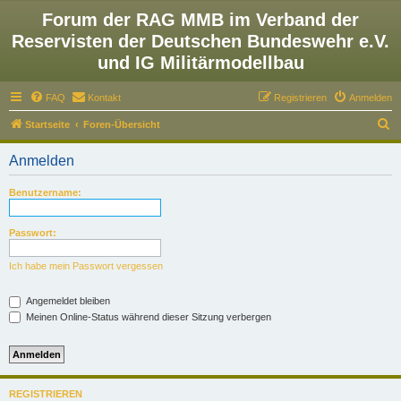
Forum der RAG MMB im Verband der
Reservisten der Deutschen Bundeswehr e.V.
und IG Militärmodellbau
FAQ
Kontakt
Registrieren
Anmelden
S
Startseite
Foren-Übersicht
u
Anmelden
c
h
Benutzername:
e
Passwort:
Ich habe mein Passwort vergessen
Angemeldet bleiben
Meinen Online-Status während dieser Sitzung verbergen
REGISTRIEREN