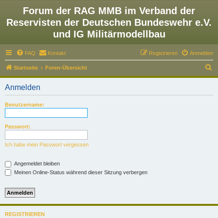
Forum der RAG MMB im Verband der
Reservisten der Deutschen Bundeswehr e.V.
und IG Militärmodellbau
FAQ
Kontakt
Registrieren
Anmelden
S
Startseite
Foren-Übersicht
u
Anmelden
c
h
Benutzername:
e
Passwort:
Ich habe mein Passwort vergessen
Angemeldet bleiben
Meinen Online-Status während dieser Sitzung verbergen
REGISTRIEREN