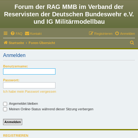
Forum der RAG MMB im Verband der
Reservisten der Deutschen Bundeswehr e.V.
und IG Militärmodellbau
FAQ
Kontakt
Registrieren
Anmelden
S
Startseite
Foren-Übersicht
u
Anmelden
c
h
Benutzername:
e
Passwort:
Ich habe mein Passwort vergessen
Angemeldet bleiben
Meinen Online-Status während dieser Sitzung verbergen
REGISTRIEREN