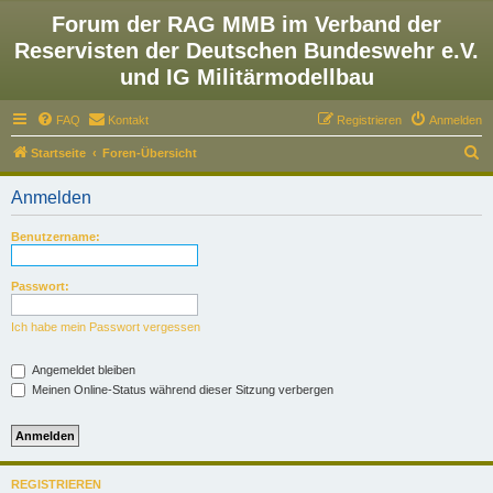
Forum der RAG MMB im Verband der
Reservisten der Deutschen Bundeswehr e.V.
und IG Militärmodellbau
FAQ
Kontakt
Registrieren
Anmelden
S
Startseite
Foren-Übersicht
u
Anmelden
c
h
Benutzername:
e
Passwort:
Ich habe mein Passwort vergessen
Angemeldet bleiben
Meinen Online-Status während dieser Sitzung verbergen
REGISTRIEREN