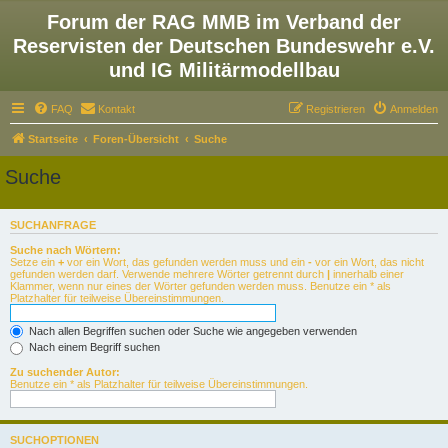
Forum der RAG MMB im Verband der
Reservisten der Deutschen Bundeswehr e.V.
und IG Militärmodellbau
FAQ
Kontakt
Registrieren
Anmelden
Startseite
Foren-Übersicht
Suche
Suche
SUCHANFRAGE
Suche nach Wörtern:
Setze ein
+
vor ein Wort, das gefunden werden muss und ein
-
vor ein Wort, das nicht
gefunden werden darf. Verwende mehrere Wörter getrennt durch
|
innerhalb einer
Klammer, wenn nur eines der Wörter gefunden werden muss. Benutze ein * als
Platzhalter für teilweise Übereinstimmungen.
Nach allen Begriffen suchen oder Suche wie angegeben verwenden
Nach einem Begriff suchen
Zu suchender Autor:
Benutze ein * als Platzhalter für teilweise Übereinstimmungen.
SUCHOPTIONEN