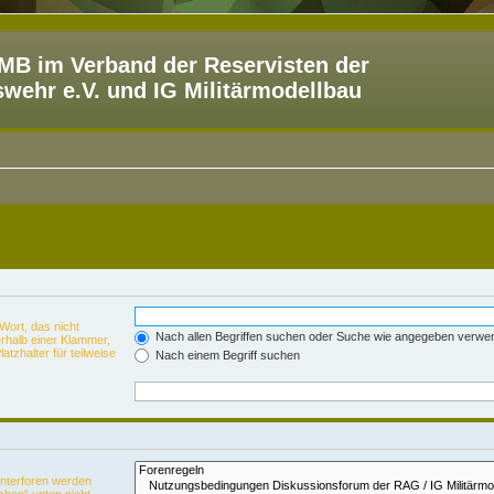
B im Verband der Reservisten der
ehr e.V. und IG Militärmodellbau
Wort, das nicht
Nach allen Begriffen suchen oder Suche wie angegeben verwe
rhalb einer Klammer,
tzhalter für teilweise
Nach einem Begriff suchen
Unterforen werden
chen“ unten nicht