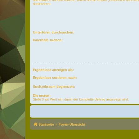
deaktivierst.
Unterforen durchsuchen:
Innerhalb suchen:
Ergebnisse anzeigen als:
Ergebnisse sortieren nach:
Suchzeitraum begrenzen:
Die ersten:
Stelle 0 als Wert ein, damit der komplette Beitrag angezeigt wird.
Startseite
Foren-Übersicht