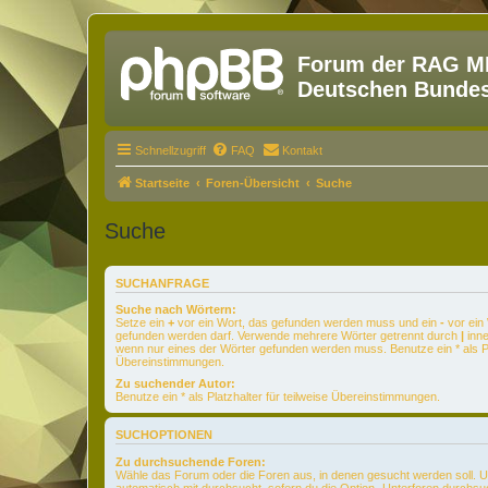
Forum der RAG MM
Deutschen Bundesw
Schnellzugriff
FAQ
Kontakt
Startseite
Foren-Übersicht
Suche
Suche
SUCHANFRAGE
Suche nach Wörtern:
Setze ein
+
vor ein Wort, das gefunden werden muss und ein
-
vor ein 
gefunden werden darf. Verwende mehrere Wörter getrennt durch
|
inne
wenn nur eines der Wörter gefunden werden muss. Benutze ein * als Pla
Übereinstimmungen.
Zu suchender Autor:
Benutze ein * als Platzhalter für teilweise Übereinstimmungen.
SUCHOPTIONEN
Zu durchsuchende Foren:
Wähle das Forum oder die Foren aus, in denen gesucht werden soll. 
automatisch mit durchsucht, sofern du die Option „Unterforen durchsu