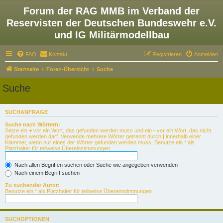
Forum der RAG MMB im Verband der
Reservisten der Deutschen Bundeswehr e.V.
und IG Militärmodellbau
FAQ
Kontakt
Registrieren
Anmelden
Startseite
Foren-Übersicht
Suche
Suche
SUCHANFRAGE
Suche nach Wörtern:
Setze ein
+
vor ein Wort, das gefunden werden muss und ein
-
vor ein Wort, das nicht
gefunden werden darf. Verwende mehrere Wörter getrennt durch
|
innerhalb einer
Klammer, wenn nur eines der Wörter gefunden werden muss. Benutze ein * als
Platzhalter für teilweise Übereinstimmungen.
Nach allen Begriffen suchen oder Suche wie angegeben verwenden
Nach einem Begriff suchen
Zu suchender Autor:
Benutze ein * als Platzhalter für teilweise Übereinstimmungen.
SUCHOPTIONEN