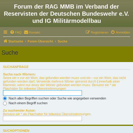
Forum der RAG MMB im Verband der
Reservisten der Deutschen Bundeswehr e.V.
und IG Militärmodellbau
FAQ
Kontakt
Registrieren
Anmelden
Startseite
Foren-Übersicht
Suche
Suche
SUCHANFRAGE
Suche nach Wörtern:
Setze ein
+
vor ein Wort, das gefunden werden muss und ein
-
vor ein Wort, das nicht
gefunden werden darf. Verwende mehrere Wörter getrennt durch
|
innerhalb einer
Klammer, wenn nur eines der Wörter gefunden werden muss. Benutze ein * als
Platzhalter für teilweise Übereinstimmungen.
Nach allen Begriffen suchen oder Suche wie angegeben verwenden
Nach einem Begriff suchen
Zu suchender Autor:
Benutze ein * als Platzhalter für teilweise Übereinstimmungen.
SUCHOPTIONEN