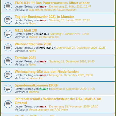
ENDLICH !!!! Das Panzermuseum öffnet wieder.
Letzter Beitrag von
mara
«
Donnerstag 11. März 2021, 12:47
Verfasst in
Was gibt es neues im Panzermuseum
Tag der Bundeswehr 2021 in Munster
Letzter Beitrag von
mara
«
Samstag 16. Januar 2021, 20:20
Verfasst in
News
M151 Mutt 1/8
Letzter Beitrag von
leo1a
«
Samstag 9. Januar 2021, 16:08
Verfasst in
Modelle im Maßstab 1/8
Weihnachtsgrüße 2020
Letzter Beitrag von
Ferdinand
«
Donnerstag 24. Dezember 2020, 12:23
Verfasst in
News
Termine 2021
Letzter Beitrag von
mara
«
Samstag 19. Dezember 2020, 14:40
Verfasst in
News
Weihnachstgrüße aus den Niederlanden
Letzter Beitrag von
mara
«
Montag 14. Dezember 2020, 09:58
Verfasst in
Laberecke
Spendenaufkommen DKKH
Letzter Beitrag von
KLaus
«
Dienstag 8. Dezember 2020, 11:20
Verfasst in
Messen
Jahresabschluß / Weihnachtsfeier der RAG MMB & RK
Örtzetal
Letzter Beitrag von
mara
«
Donnerstag 19. November 2020, 16:10
Verfasst in
Veranstaltungen am RAG Heim