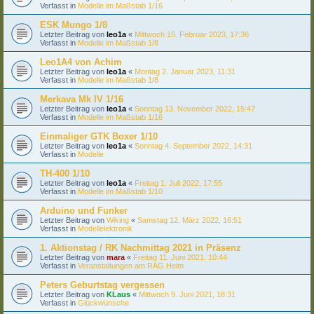
Verfasst in
Modelle im Maßstab 1/16
ESK Mungo 1/8
Letzter Beitrag von
leo1a
«
Mittwoch 15. Februar 2023, 17:36
Verfasst in
Modelle im Maßstab 1/8
Leo1A4 von Achim
Letzter Beitrag von
leo1a
«
Montag 2. Januar 2023, 11:31
Verfasst in
Modelle im Maßstab 1/8
Merkava Mk IV 1/16
Letzter Beitrag von
leo1a
«
Sonntag 13. November 2022, 15:47
Verfasst in
Modelle im Maßstab 1/16
Einmaliger GTK Boxer 1/10
Letzter Beitrag von
leo1a
«
Sonntag 4. September 2022, 14:31
Verfasst in
Modelle
TH-400 1/10
Letzter Beitrag von
leo1a
«
Freitag 1. Juli 2022, 17:55
Verfasst in
Modelle im Maßstab 1/10
Arduino und Funker
Letzter Beitrag von
Wiking
«
Samstag 12. März 2022, 16:51
Verfasst in
Modellelektronik
1. Aktionstag / RK Nachmittag 2021 in Präsenz
Letzter Beitrag von
mara
«
Freitag 11. Juni 2021, 10:44
Verfasst in
Veranstaltungen am RAG Heim
Peters Geburtstag vergessen
Letzter Beitrag von
KLaus
«
Mittwoch 9. Juni 2021, 18:31
Verfasst in
Glückwünsche