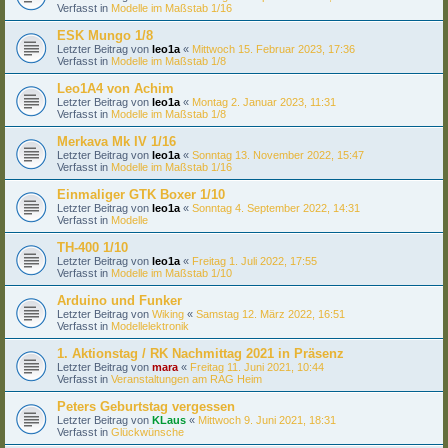
Verfasst in
Modelle im Maßstab 1/16
ESK Mungo 1/8
Letzter Beitrag von
leo1a
«
Mittwoch 15. Februar 2023, 17:36
Verfasst in
Modelle im Maßstab 1/8
Leo1A4 von Achim
Letzter Beitrag von
leo1a
«
Montag 2. Januar 2023, 11:31
Verfasst in
Modelle im Maßstab 1/8
Merkava Mk IV 1/16
Letzter Beitrag von
leo1a
«
Sonntag 13. November 2022, 15:47
Verfasst in
Modelle im Maßstab 1/16
Einmaliger GTK Boxer 1/10
Letzter Beitrag von
leo1a
«
Sonntag 4. September 2022, 14:31
Verfasst in
Modelle
TH-400 1/10
Letzter Beitrag von
leo1a
«
Freitag 1. Juli 2022, 17:55
Verfasst in
Modelle im Maßstab 1/10
Arduino und Funker
Letzter Beitrag von
Wiking
«
Samstag 12. März 2022, 16:51
Verfasst in
Modellelektronik
1. Aktionstag / RK Nachmittag 2021 in Präsenz
Letzter Beitrag von
mara
«
Freitag 11. Juni 2021, 10:44
Verfasst in
Veranstaltungen am RAG Heim
Peters Geburtstag vergessen
Letzter Beitrag von
KLaus
«
Mittwoch 9. Juni 2021, 18:31
Verfasst in
Glückwünsche