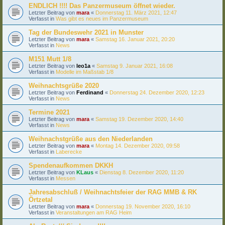
ENDLICH !!!! Das Panzermuseum öffnet wieder.
Letzter Beitrag von
mara
«
Donnerstag 11. März 2021, 12:47
Verfasst in
Was gibt es neues im Panzermuseum
Tag der Bundeswehr 2021 in Munster
Letzter Beitrag von
mara
«
Samstag 16. Januar 2021, 20:20
Verfasst in
News
M151 Mutt 1/8
Letzter Beitrag von
leo1a
«
Samstag 9. Januar 2021, 16:08
Verfasst in
Modelle im Maßstab 1/8
Weihnachtsgrüße 2020
Letzter Beitrag von
Ferdinand
«
Donnerstag 24. Dezember 2020, 12:23
Verfasst in
News
Termine 2021
Letzter Beitrag von
mara
«
Samstag 19. Dezember 2020, 14:40
Verfasst in
News
Weihnachstgrüße aus den Niederlanden
Letzter Beitrag von
mara
«
Montag 14. Dezember 2020, 09:58
Verfasst in
Laberecke
Spendenaufkommen DKKH
Letzter Beitrag von
KLaus
«
Dienstag 8. Dezember 2020, 11:20
Verfasst in
Messen
Jahresabschluß / Weihnachtsfeier der RAG MMB & RK
Örtzetal
Letzter Beitrag von
mara
«
Donnerstag 19. November 2020, 16:10
Verfasst in
Veranstaltungen am RAG Heim