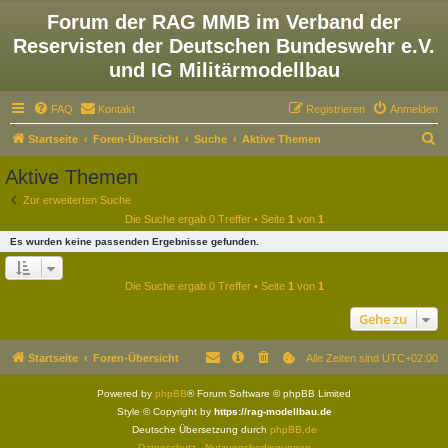
Forum der RAG MMB im Verband der
Reservisten der Deutschen Bundeswehr e.V.
und IG Militärmodellbau
FAQ
Kontakt
Registrieren
Anmelden
S
Startseite
Foren-Übersicht
Suche
Aktive Themen
u
Aktive Themen
c
Zur erweiterten Suche
h
Die Suche ergab 0 Treffer • Seite
1
von
1
e
Es wurden keine passenden Ergebnisse gefunden.
Die Suche ergab 0 Treffer • Seite
1
von
1
Gehe zu
Startseite
Foren-Übersicht
Alle Zeiten sind
UTC+02:00
Powered by
phpBB
® Forum Software © phpBB Limited
Style © Copyright by
https://rag-modellbau.de
Deutsche Übersetzung durch
phpBB.de
Datenschutz
|
Nutzungsbedingungen