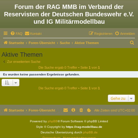
Forum der RAG MMB im Verband der
Reservisten der Deutschen Bundeswehr e.V.
und IG Militärmodellbau
FAQ
Kontakt
Registrieren
Anmelden
S
Startseite
Foren-Übersicht
Suche
Aktive Themen
u
Aktive Themen
c
Zur erweiterten Suche
h
Die Suche ergab 0 Treffer • Seite
1
von
1
e
Es wurden keine passenden Ergebnisse gefunden.
Die Suche ergab 0 Treffer • Seite
1
von
1
Gehe zu
Startseite
Foren-Übersicht
Alle Zeiten sind
UTC+02:00
Powered by
phpBB
® Forum Software © phpBB Limited
Style © Copyright by
https://rag-modellbau.de
Deutsche Übersetzung durch
phpBB.de
Datenschutz
|
Nutzungsbedingungen