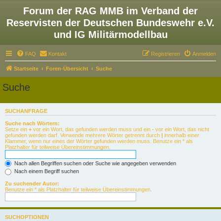
Forum der RAG MMB im Verband der
Reservisten der Deutschen Bundeswehr e.V.
und IG Militärmodellbau
FAQ
Kontakt
Registrieren
Anmelden
Startseite
Foren-Übersicht
Suche
Suche
SUCHANFRAGE
Suche nach Wörtern:
Setze ein
+
vor ein Wort, das gefunden werden muss und ein
-
vor ein Wort, das nicht
gefunden werden darf. Verwende mehrere Wörter getrennt durch
|
innerhalb einer
Klammer, wenn nur eines der Wörter gefunden werden muss. Benutze ein * als
Platzhalter für teilweise Übereinstimmungen.
Nach allen Begriffen suchen oder Suche wie angegeben verwenden
Nach einem Begriff suchen
Zu suchender Autor:
Benutze ein * als Platzhalter für teilweise Übereinstimmungen.
SUCHOPTIONEN