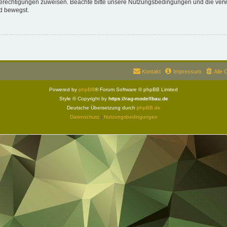
 Berechtigungen zuweisen. Beachte bitte unsere Nutzungsbedingungen und die verwa
d bewegst.
Kontakt
Impressum
Alle 
Powered by
phpBB
® Forum Software © phpBB Limited
Style © Copyright by
https://rag-modellbau.de
Deutsche Übersetzung durch
phpBB.de
Datenschutz
|
Nutzungsbedingungen