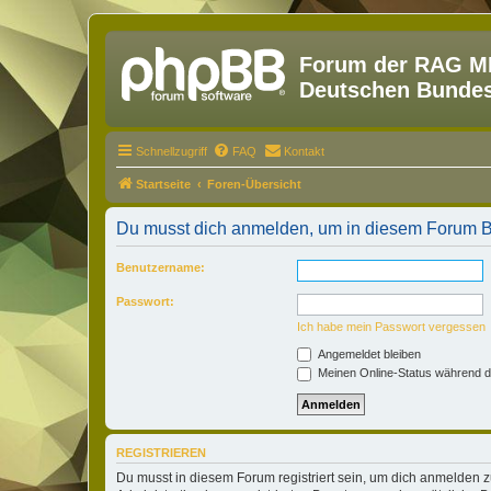
Forum der RAG MM
Deutschen Bundesw
Schnellzugriff
FAQ
Kontakt
Startseite
Foren-Übersicht
Du musst dich anmelden, um in diesem Forum Be
Benutzername:
Passwort:
Ich habe mein Passwort vergessen
Angemeldet bleiben
Meinen Online-Status während d
REGISTRIEREN
Du musst in diesem Forum registriert sein, um dich anmelden zu