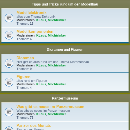
Tipps und Tricks rund um den Modellbau
Modellelektronik
alles zum Thema Elektronik
Moderatoren:
KLaus
,
Milchtrinker
Themen:
13
Modellkomponenten
Moderatoren:
KLaus
,
Milchtrinker
Themen:
6
Dioramen und Figuren
Dioramen
Hier gibt es alles rund um das Thema Dioramenbau
Moderatoren:
KLaus
,
Milchtrinker
Themen:
9
Figuren
alles rund um Figuren
Moderatoren:
KLaus
,
Milchtrinker
Themen:
4
Panzermuseum
Was gibt es neues im Panzermuseum
Was gibt es neues im Panzermuseum
Moderatoren:
KLaus
,
Milchtrinker
Themen:
73
Panzer des Monats
Panzer des Monats