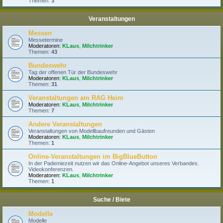
Themen:
3
Veranstaltungen
Messen
Messetermine
Moderatoren:
KLaus
,
Milchtrinker
Themen:
43
Bundeswehr
Tag der offenen Tür der Bundeswehr
Moderatoren:
KLaus
,
Milchtrinker
Themen:
31
Veranstaltungen am RAG Heim
Moderatoren:
KLaus
,
Milchtrinker
Themen:
7
Andere Veranstaltungen
Veranstaltungen von Modellbaufreunden und Gästen
Moderatoren:
KLaus
,
Milchtrinker
Themen:
1
Online-Veranstaltungen im BigBlueButton
In der Pademiezeit nutzen wir das Online-Angebot unseres Verbandes.
Videokonferenzen.
Moderatoren:
KLaus
,
Milchtrinker
Themen:
1
Suche / Biete
Modelle
Modelle