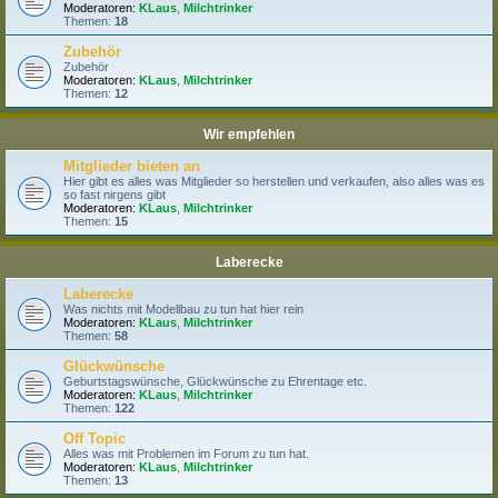
Moderatoren:
KLaus
,
Milchtrinker
Themen:
18
Zubehör
Zubehör
Moderatoren:
KLaus
,
Milchtrinker
Themen:
12
Wir empfehlen
Mitglieder bieten an
Hier gibt es alles was Mitglieder so herstellen und verkaufen, also alles was es
so fast nirgens gibt
Moderatoren:
KLaus
,
Milchtrinker
Themen:
15
Laberecke
Laberecke
Was nichts mit Modellbau zu tun hat hier rein
Moderatoren:
KLaus
,
Milchtrinker
Themen:
58
Glückwünsche
Geburtstagswünsche, Glückwünsche zu Ehrentage etc.
Moderatoren:
KLaus
,
Milchtrinker
Themen:
122
Off Topic
Alles was mit Problemen im Forum zu tun hat.
Moderatoren:
KLaus
,
Milchtrinker
Themen:
13