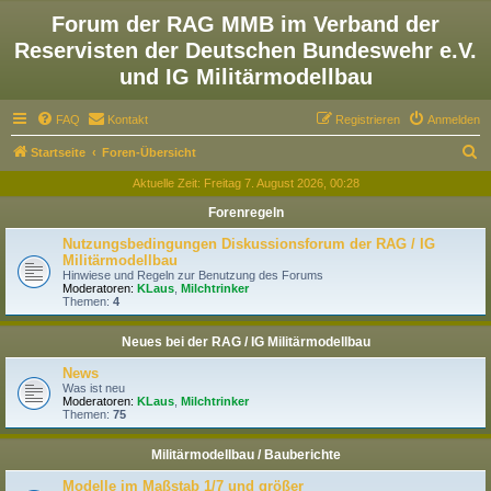
Forum der RAG MMB im Verband der
Reservisten der Deutschen Bundeswehr e.V.
und IG Militärmodellbau
FAQ
Kontakt
Registrieren
Anmelden
S
Startseite
Foren-Übersicht
u
Aktuelle Zeit: Freitag 7. August 2026, 00:28
c
Forenregeln
h
Nutzungsbedingungen Diskussionsforum der RAG / IG
e
Militärmodellbau
Hinwiese und Regeln zur Benutzung des Forums
Moderatoren:
KLaus
,
Milchtrinker
Themen:
4
Neues bei der RAG / IG Militärmodellbau
News
Was ist neu
Moderatoren:
KLaus
,
Milchtrinker
Themen:
75
Militärmodellbau / Bauberichte
Modelle im Maßstab 1/7 und größer