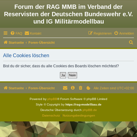
Forum der RAG MMB im Verband der
Reservisten der Deutschen Bundeswehr e.V.
und IG Militärmodellbau
FAQ
Kontakt
Registrieren
Anmelden
S
Startseite
Foren-Übersicht
u
Alle Cookies löschen
c
h
Bist du dir sicher, dass du alle Cookies des Boards löschen möchtest?
e
Startseite
Foren-Übersicht
Alle Zeiten sind
UTC+02:00
Powered by
phpBB
® Forum Software © phpBB Limited
Style © Copyright by
https://rag-modellbau.de
Deutsche Übersetzung durch
phpBB.de
Datenschutz
|
Nutzungsbedingungen