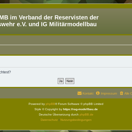
B im Verband der Reservisten der
ehr e.V. und IG Militärmodellbau
chtest?
Kontakt
Impressum
Alle 
Powered by
phpBB
® Forum Software © phpBB Limited
Style © Copyright by
https://rag-modellbau.de
Deutsche Übersetzung durch
phpBB.de
Datenschutz
|
Nutzungsbedingungen