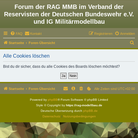
Forum der RAG MMB im Verband der
Reservisten der Deutschen Bundeswehr e.V.
und IG Militärmodellbau
FAQ
Kontakt
Registrieren
Anmelden
S
Startseite
Foren-Übersicht
u
Alle Cookies löschen
c
h
Bist du dir sicher, dass du alle Cookies des Boards löschen möchtest?
e
Startseite
Foren-Übersicht
Alle Zeiten sind
UTC+02:00
Powered by
phpBB
® Forum Software © phpBB Limited
Style © Copyright by
https://rag-modellbau.de
Deutsche Übersetzung durch
phpBB.de
Datenschutz
|
Nutzungsbedingungen