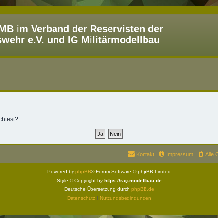
B im Verband der Reservisten der
ehr e.V. und IG Militärmodellbau
chtest?
Kontakt
Impressum
Alle 
Powered by
phpBB
® Forum Software © phpBB Limited
Style © Copyright by
https://rag-modellbau.de
Deutsche Übersetzung durch
phpBB.de
Datenschutz
|
Nutzungsbedingungen