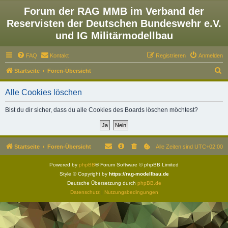
Forum der RAG MMB im Verband der
Reservisten der Deutschen Bundeswehr e.V.
und IG Militärmodellbau
FAQ
Kontakt
Registrieren
Anmelden
S
Startseite
Foren-Übersicht
u
Alle Cookies löschen
c
h
Bist du dir sicher, dass du alle Cookies des Boards löschen möchtest?
e
Startseite
Foren-Übersicht
Alle Zeiten sind
UTC+02:00
Powered by
phpBB
® Forum Software © phpBB Limited
Style © Copyright by
https://rag-modellbau.de
Deutsche Übersetzung durch
phpBB.de
Datenschutz
|
Nutzungsbedingungen