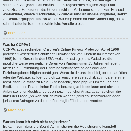
dieses Forums entscheidet, ob du registriert sein musst, um Beiträge zu
schreiben. Auf jeden Fall erhältst du als registriertes Mitglied Zugriff auf
zusätzliche Funktionen, die Gästen nicht zur Verfügung stehen: zum Beispiel
Avatarbilder, Private Nachrichten, E-Mail-Versand an andere Mitglieder, Beitritt
zu Benutzergruppen und so weiter. Wir empfehlen dir eine Anmeldung, da sie
schnell erledigt ist und dir zahlreiche Vorteile bietet.
Nach oben
Was ist COPPA?
COPPA, ausgeschrieben Children’s Online Privacy Protection Act of 1998
(deutsch: Gesetz zum Schutz der Privatsphäre von Kindern im Internet von
1998) ist ein Gesetz in den USA, welches festlegt, dass Websites, die
möglicherweise persönliche Daten von Kindern unter 13 Jahren erheben,
hierzu die Zustimmung der Eltern beziehungsweise des oder der
Erziehungsberechtigten benötigen. Wenn du dir unsicher bist, ob dies auf dich
oder die Website, auf der du dich zu registrieren versuchst, zutrifft, ziehe einen
rechtlichen Beistand zu Rate. Bitte beachte, dass phpBB Limited und der
Besitzer dieses Boards keine Rechtsberatung anbieten kann und nicht die
Anlaufstelle für Rechtsangelegenheiten jeglicher Art ist; außer solchen, die
unter der Frage „An wen soll ich mich wenden, falls es Beschwerden oder
juristische Anfragen zu diesem Forum gibt?“ behandelt werden.
Nach oben
Warum kann ich mich nicht registrieren?
Es kann sein, dass die Board-Administration die Registrierung komplett