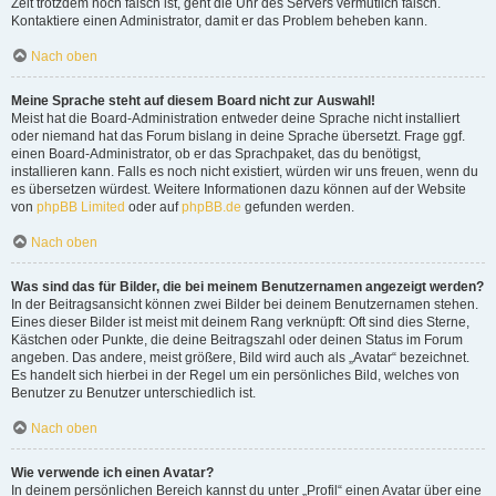
Zeit trotzdem noch falsch ist, geht die Uhr des Servers vermutlich falsch.
Kontaktiere einen Administrator, damit er das Problem beheben kann.
Nach oben
Meine Sprache steht auf diesem Board nicht zur Auswahl!
Meist hat die Board-Administration entweder deine Sprache nicht installiert
oder niemand hat das Forum bislang in deine Sprache übersetzt. Frage ggf.
einen Board-Administrator, ob er das Sprachpaket, das du benötigst,
installieren kann. Falls es noch nicht existiert, würden wir uns freuen, wenn du
es übersetzen würdest. Weitere Informationen dazu können auf der Website
von
phpBB Limited
oder auf
phpBB.de
gefunden werden.
Nach oben
Was sind das für Bilder, die bei meinem Benutzernamen angezeigt werden?
In der Beitragsansicht können zwei Bilder bei deinem Benutzernamen stehen.
Eines dieser Bilder ist meist mit deinem Rang verknüpft: Oft sind dies Sterne,
Kästchen oder Punkte, die deine Beitragszahl oder deinen Status im Forum
angeben. Das andere, meist größere, Bild wird auch als „Avatar“ bezeichnet.
Es handelt sich hierbei in der Regel um ein persönliches Bild, welches von
Benutzer zu Benutzer unterschiedlich ist.
Nach oben
Wie verwende ich einen Avatar?
In deinem persönlichen Bereich kannst du unter „Profil“ einen Avatar über eine