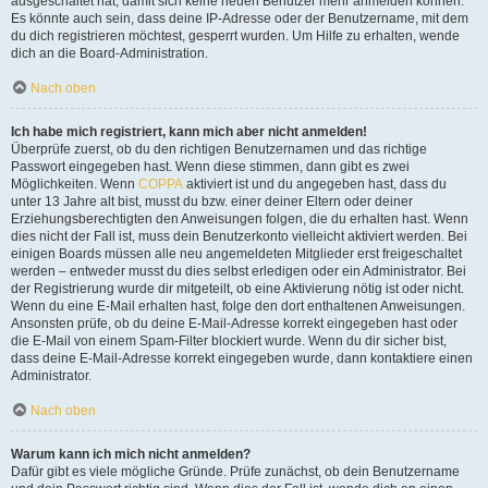
ausgeschaltet hat, damit sich keine neuen Benutzer mehr anmelden können.
Es könnte auch sein, dass deine IP-Adresse oder der Benutzername, mit dem
du dich registrieren möchtest, gesperrt wurden. Um Hilfe zu erhalten, wende
dich an die Board-Administration.
Nach oben
Ich habe mich registriert, kann mich aber nicht anmelden!
Überprüfe zuerst, ob du den richtigen Benutzernamen und das richtige
Passwort eingegeben hast. Wenn diese stimmen, dann gibt es zwei
Möglichkeiten. Wenn
COPPA
aktiviert ist und du angegeben hast, dass du
unter 13 Jahre alt bist, musst du bzw. einer deiner Eltern oder deiner
Erziehungsberechtigten den Anweisungen folgen, die du erhalten hast. Wenn
dies nicht der Fall ist, muss dein Benutzerkonto vielleicht aktiviert werden. Bei
einigen Boards müssen alle neu angemeldeten Mitglieder erst freigeschaltet
werden – entweder musst du dies selbst erledigen oder ein Administrator. Bei
der Registrierung wurde dir mitgeteilt, ob eine Aktivierung nötig ist oder nicht.
Wenn du eine E-Mail erhalten hast, folge den dort enthaltenen Anweisungen.
Ansonsten prüfe, ob du deine E-Mail-Adresse korrekt eingegeben hast oder
die E-Mail von einem Spam-Filter blockiert wurde. Wenn du dir sicher bist,
dass deine E-Mail-Adresse korrekt eingegeben wurde, dann kontaktiere einen
Administrator.
Nach oben
Warum kann ich mich nicht anmelden?
Dafür gibt es viele mögliche Gründe. Prüfe zunächst, ob dein Benutzername