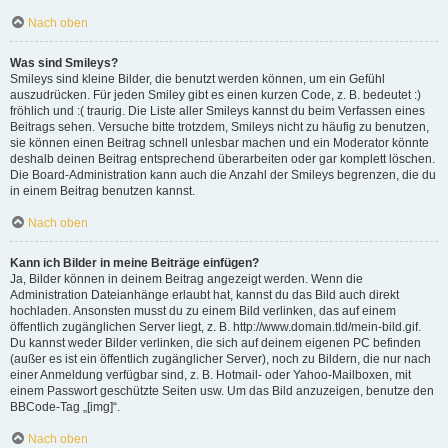
Nach oben
Was sind Smileys?
Smileys sind kleine Bilder, die benutzt werden können, um ein Gefühl
auszudrücken. Für jeden Smiley gibt es einen kurzen Code, z. B. bedeutet :)
fröhlich und :( traurig. Die Liste aller Smileys kannst du beim Verfassen eines
Beitrags sehen. Versuche bitte trotzdem, Smileys nicht zu häufig zu benutzen,
sie können einen Beitrag schnell unlesbar machen und ein Moderator könnte
deshalb deinen Beitrag entsprechend überarbeiten oder gar komplett löschen.
Die Board-Administration kann auch die Anzahl der Smileys begrenzen, die du
in einem Beitrag benutzen kannst.
Nach oben
Kann ich Bilder in meine Beiträge einfügen?
Ja, Bilder können in deinem Beitrag angezeigt werden. Wenn die
Administration Dateianhänge erlaubt hat, kannst du das Bild auch direkt
hochladen. Ansonsten musst du zu einem Bild verlinken, das auf einem
öffentlich zugänglichen Server liegt, z. B. http://www.domain.tld/mein-bild.gif.
Du kannst weder Bilder verlinken, die sich auf deinem eigenen PC befinden
(außer es ist ein öffentlich zugänglicher Server), noch zu Bildern, die nur nach
einer Anmeldung verfügbar sind, z. B. Hotmail- oder Yahoo-Mailboxen, mit
einem Passwort geschützte Seiten usw. Um das Bild anzuzeigen, benutze den
BBCode-Tag „[img]“.
Nach oben