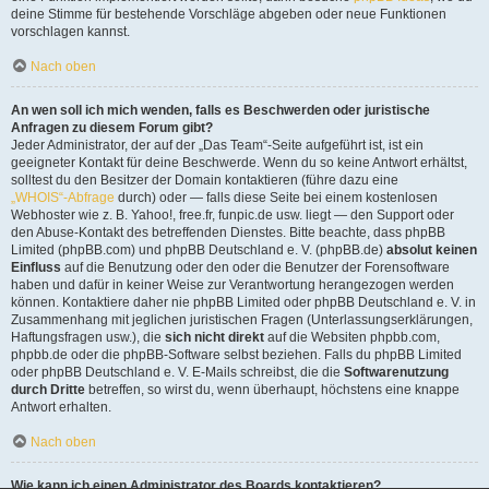
deine Stimme für bestehende Vorschläge abgeben oder neue Funktionen
vorschlagen kannst.
Nach oben
An wen soll ich mich wenden, falls es Beschwerden oder juristische
Anfragen zu diesem Forum gibt?
Jeder Administrator, der auf der „Das Team“-Seite aufgeführt ist, ist ein
geeigneter Kontakt für deine Beschwerde. Wenn du so keine Antwort erhältst,
solltest du den Besitzer der Domain kontaktieren (führe dazu eine
„WHOIS“-Abfrage
durch) oder — falls diese Seite bei einem kostenlosen
Webhoster wie z. B. Yahoo!, free.fr, funpic.de usw. liegt — den Support oder
den Abuse-Kontakt des betreffenden Dienstes. Bitte beachte, dass phpBB
Limited (phpBB.com) und phpBB Deutschland e. V. (phpBB.de)
absolut keinen
Einfluss
auf die Benutzung oder den oder die Benutzer der Forensoftware
haben und dafür in keiner Weise zur Verantwortung herangezogen werden
können. Kontaktiere daher nie phpBB Limited oder phpBB Deutschland e. V. in
Zusammenhang mit jeglichen juristischen Fragen (Unterlassungserklärungen,
Haftungsfragen usw.), die
sich nicht direkt
auf die Websiten phpbb.com,
phpbb.de oder die phpBB-Software selbst beziehen. Falls du phpBB Limited
oder phpBB Deutschland e. V. E-Mails schreibst, die die
Softwarenutzung
durch Dritte
betreffen, so wirst du, wenn überhaupt, höchstens eine knappe
Antwort erhalten.
Nach oben
Wie kann ich einen Administrator des Boards kontaktieren?