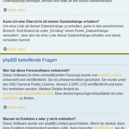
Unterstützung benötigst, wende dich bitte an die Board-Administration.
Nach oben
Kann ich eine Übersicht all meiner Dateianhänge erhalten?
Um eine Liste all deiner Dateianhänge zu erhalten, gehe in den persönlichen
Bereich. Dort findest du unter „Einstieg“ einen Punkt „Dateianhänge
verwalten“, über den du eine Liste deiner Dateianhänge erhalten und diese
verwalten kannst.
Nach oben
phpBB betreffende Fragen
Wer hat diese Forensoftware entwickelt?
Diese Software (in ihrer unmodifizierten Fassung) wurde von
phpBB Limited
entwickelt und veröffentlicht. Sie ist urheberrechtlich geschützt. Sie wurde unter
der GNU General Public License, Version 2 (GPL-2.0) veröffentlicht und kann
frei vertrieben werden. Weitere Details findest du
auf der Seite von phpBB Limited
. Eine deutschsprachige Anlaufstelle ist unter
phpBB.de
zu finden.
Nach oben
Warum ist Funktion x oder y nicht enthalten?
Diese Software wurde von phpBB Limited geschrieben. Wenn du denkst, dass
eine Funktion implementiert werden sollte, dann besuche
phpBB Ideas
, wo du