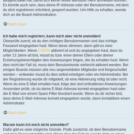
ausgeschaltet hat, damit sich keine neuen Benutzer mehr anmelden können.
Es könnte auch sein, dass deine IP-Adresse oder der Benutzername, mit dem
du dich registrieren möchtest, gesperrt wurden. Um Hilfe zu erhalten, wende
dich an die Board-Administration.
Nach oben
Ich habe mich registriert, kann mich aber nicht anmelden!
Überprüfe zuerst, ob du den richtigen Benutzernamen und das richtige
Passwort eingegeben hast. Wenn diese stimmen, dann gibt es zwei
Möglichkeiten. Wenn
COPPA
aktiviert ist und du angegeben hast, dass du
unter 13 Jahre alt bist, musst du bzw. einer deiner Eltern oder deiner
Erziehungsberechtigten den Anweisungen folgen, die du erhalten hast. Wenn
dies nicht der Fall ist, muss dein Benutzerkonto vielleicht aktiviert werden. Bei
einigen Boards müssen alle neu angemeldeten Mitglieder erst freigeschaltet
werden – entweder musst du dies selbst erledigen oder ein Administrator. Bei
der Registrierung wurde dir mitgeteilt, ob eine Aktivierung nötig ist oder nicht.
Wenn du eine E-Mail erhalten hast, folge den dort enthaltenen Anweisungen.
Ansonsten prüfe, ob du deine E-Mail-Adresse korrekt eingegeben hast oder
die E-Mail von einem Spam-Filter blockiert wurde. Wenn du dir sicher bist,
dass deine E-Mail-Adresse korrekt eingegeben wurde, dann kontaktiere einen
Administrator.
Nach oben
Warum kann ich mich nicht anmelden?
Dafür gibt es viele mögliche Gründe. Prüfe zunächst, ob dein Benutzername