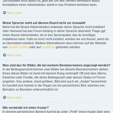
Zeit trotzdem noch falsch ist, geht die Uhr des Servers vermutlich falsch.
Kontaktiere einen Administrator, damit er das Problem beheben kann.
Nach oben
Meine Sprache steht auf diesem Board nicht zur Auswahl!
Meist hat die Board-Administration entweder deine Sprache nicht installiert
oder niemand hat das Forum bislang in deine Sprache übersetzt. Frage ggf.
einen Board-Administrator, ob er das Sprachpaket, das du benötigst,
installieren kann. Falls es noch nicht existiert, würden wir uns freuen, wenn du
es übersetzen würdest. Weitere Informationen dazu können auf der Website
von
phpBB Limited
oder auf
phpBB.de
gefunden werden.
Nach oben
Was sind das für Bilder, die bei meinem Benutzernamen angezeigt werden?
In der Beitragsansicht können zwei Bilder bei deinem Benutzernamen stehen.
Eines dieser Bilder ist meist mit deinem Rang verknüpft: Oft sind dies Sterne,
Kästchen oder Punkte, die deine Beitragszahl oder deinen Status im Forum
angeben. Das andere, meist größere, Bild wird auch als „Avatar“ bezeichnet.
Es handelt sich hierbei in der Regel um ein persönliches Bild, welches von
Benutzer zu Benutzer unterschiedlich ist.
Nach oben
Wie verwende ich einen Avatar?
In deinem persönlichen Bereich kannst du unter „Profil“ einen Avatar über eine