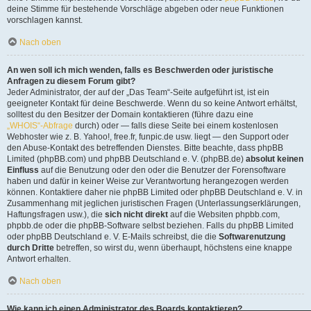
deine Stimme für bestehende Vorschläge abgeben oder neue Funktionen
vorschlagen kannst.
Nach oben
An wen soll ich mich wenden, falls es Beschwerden oder juristische
Anfragen zu diesem Forum gibt?
Jeder Administrator, der auf der „Das Team“-Seite aufgeführt ist, ist ein
geeigneter Kontakt für deine Beschwerde. Wenn du so keine Antwort erhältst,
solltest du den Besitzer der Domain kontaktieren (führe dazu eine
„WHOIS“-Abfrage
durch) oder — falls diese Seite bei einem kostenlosen
Webhoster wie z. B. Yahoo!, free.fr, funpic.de usw. liegt — den Support oder
den Abuse-Kontakt des betreffenden Dienstes. Bitte beachte, dass phpBB
Limited (phpBB.com) und phpBB Deutschland e. V. (phpBB.de)
absolut keinen
Einfluss
auf die Benutzung oder den oder die Benutzer der Forensoftware
haben und dafür in keiner Weise zur Verantwortung herangezogen werden
können. Kontaktiere daher nie phpBB Limited oder phpBB Deutschland e. V. in
Zusammenhang mit jeglichen juristischen Fragen (Unterlassungserklärungen,
Haftungsfragen usw.), die
sich nicht direkt
auf die Websiten phpbb.com,
phpbb.de oder die phpBB-Software selbst beziehen. Falls du phpBB Limited
oder phpBB Deutschland e. V. E-Mails schreibst, die die
Softwarenutzung
durch Dritte
betreffen, so wirst du, wenn überhaupt, höchstens eine knappe
Antwort erhalten.
Nach oben
Wie kann ich einen Administrator des Boards kontaktieren?