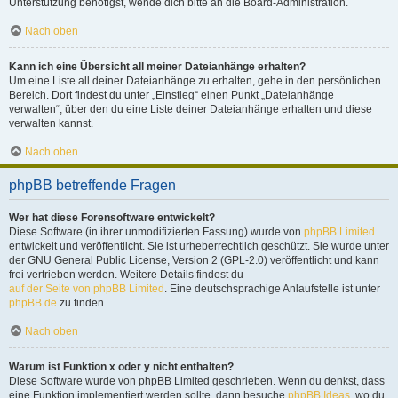
Unterstützung benötigst, wende dich bitte an die Board-Administration.
Nach oben
Kann ich eine Übersicht all meiner Dateianhänge erhalten?
Um eine Liste all deiner Dateianhänge zu erhalten, gehe in den persönlichen
Bereich. Dort findest du unter „Einstieg“ einen Punkt „Dateianhänge
verwalten“, über den du eine Liste deiner Dateianhänge erhalten und diese
verwalten kannst.
Nach oben
phpBB betreffende Fragen
Wer hat diese Forensoftware entwickelt?
Diese Software (in ihrer unmodifizierten Fassung) wurde von
phpBB Limited
entwickelt und veröffentlicht. Sie ist urheberrechtlich geschützt. Sie wurde unter
der GNU General Public License, Version 2 (GPL-2.0) veröffentlicht und kann
frei vertrieben werden. Weitere Details findest du
auf der Seite von phpBB Limited
. Eine deutschsprachige Anlaufstelle ist unter
phpBB.de
zu finden.
Nach oben
Warum ist Funktion x oder y nicht enthalten?
Diese Software wurde von phpBB Limited geschrieben. Wenn du denkst, dass
eine Funktion implementiert werden sollte, dann besuche
phpBB Ideas
, wo du