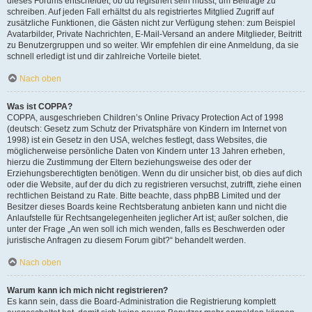
dieses Forums entscheidet, ob du registriert sein musst, um Beiträge zu
schreiben. Auf jeden Fall erhältst du als registriertes Mitglied Zugriff auf
zusätzliche Funktionen, die Gästen nicht zur Verfügung stehen: zum Beispiel
Avatarbilder, Private Nachrichten, E-Mail-Versand an andere Mitglieder, Beitritt
zu Benutzergruppen und so weiter. Wir empfehlen dir eine Anmeldung, da sie
schnell erledigt ist und dir zahlreiche Vorteile bietet.
Nach oben
Was ist COPPA?
COPPA, ausgeschrieben Children’s Online Privacy Protection Act of 1998
(deutsch: Gesetz zum Schutz der Privatsphäre von Kindern im Internet von
1998) ist ein Gesetz in den USA, welches festlegt, dass Websites, die
möglicherweise persönliche Daten von Kindern unter 13 Jahren erheben,
hierzu die Zustimmung der Eltern beziehungsweise des oder der
Erziehungsberechtigten benötigen. Wenn du dir unsicher bist, ob dies auf dich
oder die Website, auf der du dich zu registrieren versuchst, zutrifft, ziehe einen
rechtlichen Beistand zu Rate. Bitte beachte, dass phpBB Limited und der
Besitzer dieses Boards keine Rechtsberatung anbieten kann und nicht die
Anlaufstelle für Rechtsangelegenheiten jeglicher Art ist; außer solchen, die
unter der Frage „An wen soll ich mich wenden, falls es Beschwerden oder
juristische Anfragen zu diesem Forum gibt?“ behandelt werden.
Nach oben
Warum kann ich mich nicht registrieren?
Es kann sein, dass die Board-Administration die Registrierung komplett