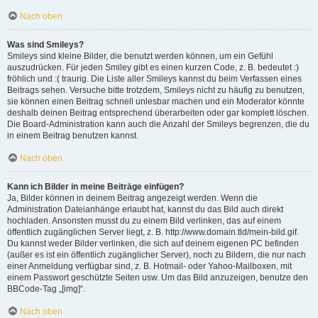
Nach oben
Was sind Smileys?
Smileys sind kleine Bilder, die benutzt werden können, um ein Gefühl
auszudrücken. Für jeden Smiley gibt es einen kurzen Code, z. B. bedeutet :)
fröhlich und :( traurig. Die Liste aller Smileys kannst du beim Verfassen eines
Beitrags sehen. Versuche bitte trotzdem, Smileys nicht zu häufig zu benutzen,
sie können einen Beitrag schnell unlesbar machen und ein Moderator könnte
deshalb deinen Beitrag entsprechend überarbeiten oder gar komplett löschen.
Die Board-Administration kann auch die Anzahl der Smileys begrenzen, die du
in einem Beitrag benutzen kannst.
Nach oben
Kann ich Bilder in meine Beiträge einfügen?
Ja, Bilder können in deinem Beitrag angezeigt werden. Wenn die
Administration Dateianhänge erlaubt hat, kannst du das Bild auch direkt
hochladen. Ansonsten musst du zu einem Bild verlinken, das auf einem
öffentlich zugänglichen Server liegt, z. B. http://www.domain.tld/mein-bild.gif.
Du kannst weder Bilder verlinken, die sich auf deinem eigenen PC befinden
(außer es ist ein öffentlich zugänglicher Server), noch zu Bildern, die nur nach
einer Anmeldung verfügbar sind, z. B. Hotmail- oder Yahoo-Mailboxen, mit
einem Passwort geschützte Seiten usw. Um das Bild anzuzeigen, benutze den
BBCode-Tag „[img]“.
Nach oben