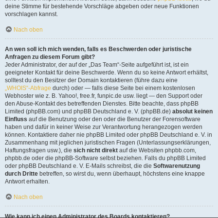
deine Stimme für bestehende Vorschläge abgeben oder neue Funktionen
vorschlagen kannst.
Nach oben
An wen soll ich mich wenden, falls es Beschwerden oder juristische
Anfragen zu diesem Forum gibt?
Jeder Administrator, der auf der „Das Team“-Seite aufgeführt ist, ist ein
geeigneter Kontakt für deine Beschwerde. Wenn du so keine Antwort erhältst,
solltest du den Besitzer der Domain kontaktieren (führe dazu eine
„WHOIS“-Abfrage
durch) oder — falls diese Seite bei einem kostenlosen
Webhoster wie z. B. Yahoo!, free.fr, funpic.de usw. liegt — den Support oder
den Abuse-Kontakt des betreffenden Dienstes. Bitte beachte, dass phpBB
Limited (phpBB.com) und phpBB Deutschland e. V. (phpBB.de)
absolut keinen
Einfluss
auf die Benutzung oder den oder die Benutzer der Forensoftware
haben und dafür in keiner Weise zur Verantwortung herangezogen werden
können. Kontaktiere daher nie phpBB Limited oder phpBB Deutschland e. V. in
Zusammenhang mit jeglichen juristischen Fragen (Unterlassungserklärungen,
Haftungsfragen usw.), die
sich nicht direkt
auf die Websiten phpbb.com,
phpbb.de oder die phpBB-Software selbst beziehen. Falls du phpBB Limited
oder phpBB Deutschland e. V. E-Mails schreibst, die die
Softwarenutzung
durch Dritte
betreffen, so wirst du, wenn überhaupt, höchstens eine knappe
Antwort erhalten.
Nach oben
Wie kann ich einen Administrator des Boards kontaktieren?