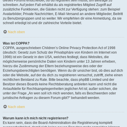
dieses Forums entscheidet, ob du registriert sein musst, um Beiträge zu
schreiben. Auf jeden Fall erhältst du als registriertes Mitglied Zugriff auf
zusätzliche Funktionen, die Gästen nicht zur Verfügung stehen: zum Beispiel
Avatarbilder, Private Nachrichten, E-Mail-Versand an andere Mitglieder, Beitritt
zu Benutzergruppen und so weiter. Wir empfehlen dir eine Anmeldung, da sie
schnell erledigt ist und dir zahlreiche Vorteile bietet.
Nach oben
Was ist COPPA?
COPPA, ausgeschrieben Children’s Online Privacy Protection Act of 1998
(deutsch: Gesetz zum Schutz der Privatsphäre von Kindern im Internet von
1998) ist ein Gesetz in den USA, welches festlegt, dass Websites, die
möglicherweise persönliche Daten von Kindern unter 13 Jahren erheben,
hierzu die Zustimmung der Eltern beziehungsweise des oder der
Erziehungsberechtigten benötigen. Wenn du dir unsicher bist, ob dies auf dich
oder die Website, auf der du dich zu registrieren versuchst, zutrifft, ziehe einen
rechtlichen Beistand zu Rate. Bitte beachte, dass phpBB Limited und der
Besitzer dieses Boards keine Rechtsberatung anbieten kann und nicht die
Anlaufstelle für Rechtsangelegenheiten jeglicher Art ist; außer solchen, die
unter der Frage „An wen soll ich mich wenden, falls es Beschwerden oder
juristische Anfragen zu diesem Forum gibt?“ behandelt werden.
Nach oben
Warum kann ich mich nicht registrieren?
Es kann sein, dass die Board-Administration die Registrierung komplett