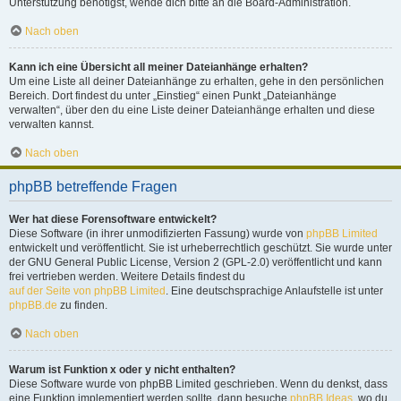
Unterstützung benötigst, wende dich bitte an die Board-Administration.
Nach oben
Kann ich eine Übersicht all meiner Dateianhänge erhalten?
Um eine Liste all deiner Dateianhänge zu erhalten, gehe in den persönlichen
Bereich. Dort findest du unter „Einstieg“ einen Punkt „Dateianhänge
verwalten“, über den du eine Liste deiner Dateianhänge erhalten und diese
verwalten kannst.
Nach oben
phpBB betreffende Fragen
Wer hat diese Forensoftware entwickelt?
Diese Software (in ihrer unmodifizierten Fassung) wurde von
phpBB Limited
entwickelt und veröffentlicht. Sie ist urheberrechtlich geschützt. Sie wurde unter
der GNU General Public License, Version 2 (GPL-2.0) veröffentlicht und kann
frei vertrieben werden. Weitere Details findest du
auf der Seite von phpBB Limited
. Eine deutschsprachige Anlaufstelle ist unter
phpBB.de
zu finden.
Nach oben
Warum ist Funktion x oder y nicht enthalten?
Diese Software wurde von phpBB Limited geschrieben. Wenn du denkst, dass
eine Funktion implementiert werden sollte, dann besuche
phpBB Ideas
, wo du