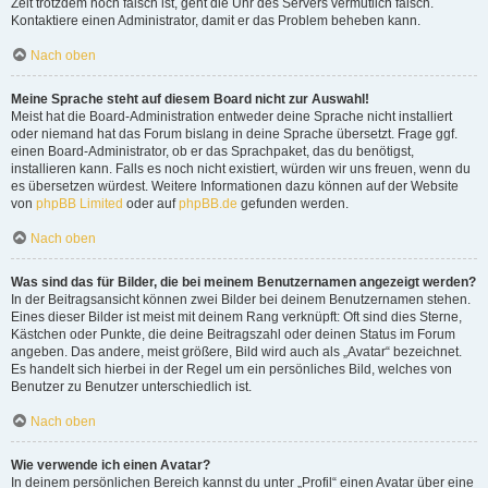
Zeit trotzdem noch falsch ist, geht die Uhr des Servers vermutlich falsch.
Kontaktiere einen Administrator, damit er das Problem beheben kann.
Nach oben
Meine Sprache steht auf diesem Board nicht zur Auswahl!
Meist hat die Board-Administration entweder deine Sprache nicht installiert
oder niemand hat das Forum bislang in deine Sprache übersetzt. Frage ggf.
einen Board-Administrator, ob er das Sprachpaket, das du benötigst,
installieren kann. Falls es noch nicht existiert, würden wir uns freuen, wenn du
es übersetzen würdest. Weitere Informationen dazu können auf der Website
von
phpBB Limited
oder auf
phpBB.de
gefunden werden.
Nach oben
Was sind das für Bilder, die bei meinem Benutzernamen angezeigt werden?
In der Beitragsansicht können zwei Bilder bei deinem Benutzernamen stehen.
Eines dieser Bilder ist meist mit deinem Rang verknüpft: Oft sind dies Sterne,
Kästchen oder Punkte, die deine Beitragszahl oder deinen Status im Forum
angeben. Das andere, meist größere, Bild wird auch als „Avatar“ bezeichnet.
Es handelt sich hierbei in der Regel um ein persönliches Bild, welches von
Benutzer zu Benutzer unterschiedlich ist.
Nach oben
Wie verwende ich einen Avatar?
In deinem persönlichen Bereich kannst du unter „Profil“ einen Avatar über eine