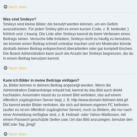
Nach oben
Was sind Smileys?
Smileys sind kleine Bilder, die benutzt werden können, um ein Gefühl
auszudrücken. Für jeden Smiley gibt es einen kurzen Code, z. B. bedeutet :)
fröhlich und :( traurig. Die Liste aller Smileys kannst du beim Verfassen eines
Beitrags sehen. Versuche bitte trotzdem, Smileys nicht zu häufig zu benutzen,
sie können einen Beitrag schnell unlesbar machen und ein Moderator könnte
deshalb deinen Beitrag entsprechend überarbeiten oder gar komplett löschen.
Die Board-Administration kann auch die Anzahl der Smileys begrenzen, die du
in einem Beitrag benutzen kannst.
Nach oben
Kann ich Bilder in meine Beiträge einfügen?
Ja, Bilder können in deinem Beitrag angezeigt werden. Wenn die
Administration Dateianhänge erlaubt hat, kannst du das Bild auch direkt
hochladen. Ansonsten musst du zu einem Bild verlinken, das auf einem
öffentlich zugänglichen Server liegt, z. B. http://www.domain.tld/mein-bild.gif.
Du kannst weder Bilder verlinken, die sich auf deinem eigenen PC befinden
(außer es ist ein öffentlich zugänglicher Server), noch zu Bildern, die nur nach
einer Anmeldung verfügbar sind, z. B. Hotmail- oder Yahoo-Mailboxen, mit
einem Passwort geschützte Seiten usw. Um das Bild anzuzeigen, benutze den
BBCode-Tag „[img]“.
Nach oben