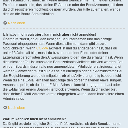
ausgeschaltet hat, damit sich keine neuen Benutzer mehr anmelden können.
Es könnte auch sein, dass deine IP-Adresse oder der Benutzername, mit dem
du dich registrieren möchtest, gesperrt wurden. Um Hilfe zu erhalten, wende
dich an die Board-Administration.
Nach oben
Ich habe mich registriert, kann mich aber nicht anmelden!
Überprüfe zuerst, ob du den richtigen Benutzernamen und das richtige
Passwort eingegeben hast. Wenn diese stimmen, dann gibt es zwei
Möglichkeiten. Wenn
COPPA
aktiviert ist und du angegeben hast, dass du
unter 13 Jahre alt bist, musst du bzw. einer deiner Eltern oder deiner
Erziehungsberechtigten den Anweisungen folgen, die du erhalten hast. Wenn
dies nicht der Fall ist, muss dein Benutzerkonto vielleicht aktiviert werden. Bei
einigen Boards müssen alle neu angemeldeten Mitglieder erst freigeschaltet
werden – entweder musst du dies selbst erledigen oder ein Administrator. Bei
der Registrierung wurde dir mitgeteilt, ob eine Aktivierung nötig ist oder nicht.
Wenn du eine E-Mail erhalten hast, folge den dort enthaltenen Anweisungen.
Ansonsten prüfe, ob du deine E-Mail-Adresse korrekt eingegeben hast oder
die E-Mail von einem Spam-Filter blockiert wurde. Wenn du dir sicher bist,
dass deine E-Mail-Adresse korrekt eingegeben wurde, dann kontaktiere einen
Administrator.
Nach oben
Warum kann ich mich nicht anmelden?
Dafür gibt es viele mögliche Gründe. Prüfe zunächst, ob dein Benutzername