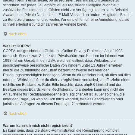
dieses Forums entscheidet, ob du registriert sein musst, um Beiträge zu
schreiben. Auf jeden Fall erhältst du als registriertes Mitglied Zugriff auf
zusätzliche Funktionen, die Gästen nicht zur Verfügung stehen: zum Beispiel
Avatarbilder, Private Nachrichten, E-Mail-Versand an andere Mitglieder, Beitritt
zu Benutzergruppen und so weiter. Wir empfehlen dir eine Anmeldung, da sie
schnell erledigt ist und dir zahlreiche Vorteile bietet.
Nach oben
Was ist COPPA?
COPPA, ausgeschrieben Children’s Online Privacy Protection Act of 1998
(deutsch: Gesetz zum Schutz der Privatsphäre von Kindern im Internet von
1998) ist ein Gesetz in den USA, welches festlegt, dass Websites, die
möglicherweise persönliche Daten von Kindern unter 13 Jahren erheben,
hierzu die Zustimmung der Eltern beziehungsweise des oder der
Erziehungsberechtigten benötigen. Wenn du dir unsicher bist, ob dies auf dich
oder die Website, auf der du dich zu registrieren versuchst, zutrifft, ziehe einen
rechtlichen Beistand zu Rate. Bitte beachte, dass phpBB Limited und der
Besitzer dieses Boards keine Rechtsberatung anbieten kann und nicht die
Anlaufstelle für Rechtsangelegenheiten jeglicher Art ist; außer solchen, die
unter der Frage „An wen soll ich mich wenden, falls es Beschwerden oder
juristische Anfragen zu diesem Forum gibt?“ behandelt werden.
Nach oben
Warum kann ich mich nicht registrieren?
Es kann sein, dass die Board-Administration die Registrierung komplett