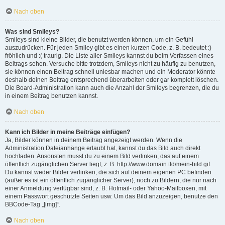
Nach oben
Was sind Smileys?
Smileys sind kleine Bilder, die benutzt werden können, um ein Gefühl
auszudrücken. Für jeden Smiley gibt es einen kurzen Code, z. B. bedeutet :)
fröhlich und :( traurig. Die Liste aller Smileys kannst du beim Verfassen eines
Beitrags sehen. Versuche bitte trotzdem, Smileys nicht zu häufig zu benutzen,
sie können einen Beitrag schnell unlesbar machen und ein Moderator könnte
deshalb deinen Beitrag entsprechend überarbeiten oder gar komplett löschen.
Die Board-Administration kann auch die Anzahl der Smileys begrenzen, die du
in einem Beitrag benutzen kannst.
Nach oben
Kann ich Bilder in meine Beiträge einfügen?
Ja, Bilder können in deinem Beitrag angezeigt werden. Wenn die
Administration Dateianhänge erlaubt hat, kannst du das Bild auch direkt
hochladen. Ansonsten musst du zu einem Bild verlinken, das auf einem
öffentlich zugänglichen Server liegt, z. B. http://www.domain.tld/mein-bild.gif.
Du kannst weder Bilder verlinken, die sich auf deinem eigenen PC befinden
(außer es ist ein öffentlich zugänglicher Server), noch zu Bildern, die nur nach
einer Anmeldung verfügbar sind, z. B. Hotmail- oder Yahoo-Mailboxen, mit
einem Passwort geschützte Seiten usw. Um das Bild anzuzeigen, benutze den
BBCode-Tag „[img]“.
Nach oben