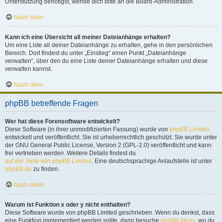
Unterstützung benötigst, wende dich bitte an die Board-Administration.
Nach oben
Kann ich eine Übersicht all meiner Dateianhänge erhalten?
Um eine Liste all deiner Dateianhänge zu erhalten, gehe in den persönlichen
Bereich. Dort findest du unter „Einstieg“ einen Punkt „Dateianhänge
verwalten“, über den du eine Liste deiner Dateianhänge erhalten und diese
verwalten kannst.
Nach oben
phpBB betreffende Fragen
Wer hat diese Forensoftware entwickelt?
Diese Software (in ihrer unmodifizierten Fassung) wurde von
phpBB Limited
entwickelt und veröffentlicht. Sie ist urheberrechtlich geschützt. Sie wurde unter
der GNU General Public License, Version 2 (GPL-2.0) veröffentlicht und kann
frei vertrieben werden. Weitere Details findest du
auf der Seite von phpBB Limited
. Eine deutschsprachige Anlaufstelle ist unter
phpBB.de
zu finden.
Nach oben
Warum ist Funktion x oder y nicht enthalten?
Diese Software wurde von phpBB Limited geschrieben. Wenn du denkst, dass
eine Funktion implementiert werden sollte, dann besuche
phpBB Ideas
, wo du