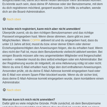
ausgeschaltet hat, damit sich keine neuen Benutzer mehr anmelden können.
Es könnte auch sein, dass deine IP-Adresse oder der Benutzername, mit dem
du dich registrieren möchtest, gesperrt wurden. Um Hilfe zu erhalten, wende
dich an die Board-Administration.
Nach oben
Ich habe mich registriert, kann mich aber nicht anmelden!
Überprüfe zuerst, ob du den richtigen Benutzernamen und das richtige
Passwort eingegeben hast. Wenn diese stimmen, dann gibt es zwei
Möglichkeiten. Wenn
COPPA
aktiviert ist und du angegeben hast, dass du
unter 13 Jahre alt bist, musst du bzw. einer deiner Eltern oder deiner
Erziehungsberechtigten den Anweisungen folgen, die du erhalten hast. Wenn
dies nicht der Fall ist, muss dein Benutzerkonto vielleicht aktiviert werden. Bei
einigen Boards müssen alle neu angemeldeten Mitglieder erst freigeschaltet
werden – entweder musst du dies selbst erledigen oder ein Administrator. Bei
der Registrierung wurde dir mitgeteilt, ob eine Aktivierung nötig ist oder nicht.
Wenn du eine E-Mail erhalten hast, folge den dort enthaltenen Anweisungen.
Ansonsten prüfe, ob du deine E-Mail-Adresse korrekt eingegeben hast oder
die E-Mail von einem Spam-Filter blockiert wurde. Wenn du dir sicher bist,
dass deine E-Mail-Adresse korrekt eingegeben wurde, dann kontaktiere einen
Administrator.
Nach oben
Warum kann ich mich nicht anmelden?
Dafür gibt es viele mögliche Gründe. Prüfe zunächst, ob dein Benutzername