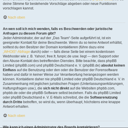
deine Stimme für bestehende Vorschläge abgeben oder neue Funktionen
vorschlagen kannst.
Nach oben
An wen soll ich mich wenden, falls es Beschwerden oder juristische
Anfragen zu diesem Forum gibt?
Jeder Administrator, der auf der „Das Team“-Seite aufgeführt ist, ist ein
geeigneter Kontakt für deine Beschwerde. Wenn du so keine Antwort erhältst,
solltest du den Besitzer der Domain kontaktieren (führe dazu eine
„WHOIS“-Abfrage
durch) oder — falls diese Seite bei einem kostenlosen
Webhoster wie z. B. Yahoo!, free.fr, funpic.de usw. liegt — den Support oder
den Abuse-Kontakt des betreffenden Dienstes. Bitte beachte, dass phpBB
Limited (phpBB.com) und phpBB Deutschland e. V. (phpBB.de)
absolut keinen
Einfluss
auf die Benutzung oder den oder die Benutzer der Forensoftware
haben und dafür in keiner Weise zur Verantwortung herangezogen werden
können. Kontaktiere daher nie phpBB Limited oder phpBB Deutschland e. V. in
Zusammenhang mit jeglichen juristischen Fragen (Unterlassungserklärungen,
Haftungsfragen usw.), die
sich nicht direkt
auf die Websiten phpbb.com,
phpbb.de oder die phpBB-Software selbst beziehen. Falls du phpBB Limited
oder phpBB Deutschland e. V. E-Mails schreibst, die die
Softwarenutzung
durch Dritte
betreffen, so wirst du, wenn überhaupt, höchstens eine knappe
Antwort erhalten.
Nach oben
Wie kann ich einen Administrator des Boards kontaktieren?