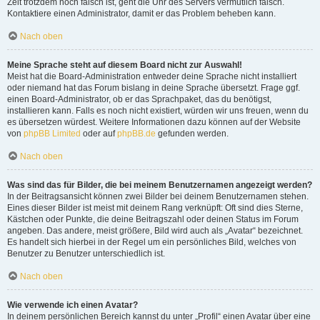
Zeit trotzdem noch falsch ist, geht die Uhr des Servers vermutlich falsch.
Kontaktiere einen Administrator, damit er das Problem beheben kann.
Nach oben
Meine Sprache steht auf diesem Board nicht zur Auswahl!
Meist hat die Board-Administration entweder deine Sprache nicht installiert
oder niemand hat das Forum bislang in deine Sprache übersetzt. Frage ggf.
einen Board-Administrator, ob er das Sprachpaket, das du benötigst,
installieren kann. Falls es noch nicht existiert, würden wir uns freuen, wenn du
es übersetzen würdest. Weitere Informationen dazu können auf der Website
von
phpBB Limited
oder auf
phpBB.de
gefunden werden.
Nach oben
Was sind das für Bilder, die bei meinem Benutzernamen angezeigt werden?
In der Beitragsansicht können zwei Bilder bei deinem Benutzernamen stehen.
Eines dieser Bilder ist meist mit deinem Rang verknüpft: Oft sind dies Sterne,
Kästchen oder Punkte, die deine Beitragszahl oder deinen Status im Forum
angeben. Das andere, meist größere, Bild wird auch als „Avatar“ bezeichnet.
Es handelt sich hierbei in der Regel um ein persönliches Bild, welches von
Benutzer zu Benutzer unterschiedlich ist.
Nach oben
Wie verwende ich einen Avatar?
In deinem persönlichen Bereich kannst du unter „Profil“ einen Avatar über eine