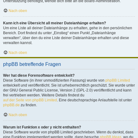
Unterstützung benötigst, wende dich bitte an die Board-Administration.
Nach oben
Kann ich eine Übersicht all meiner Dateianhänge erhalten?
Um eine Liste all deiner Dateianhänge zu erhalten, gehe in den persönlichen
Bereich. Dort findest du unter „Einstieg“ einen Punkt „Dateianhänge
verwalten“, über den du eine Liste deiner Dateianhänge erhalten und diese
verwalten kannst.
Nach oben
phpBB betreffende Fragen
Wer hat diese Forensoftware entwickelt?
Diese Software (in ihrer unmodifizierten Fassung) wurde von
phpBB Limited
entwickelt und veröffentlicht. Sie ist urheberrechtlich geschützt. Sie wurde unter
der GNU General Public License, Version 2 (GPL-2.0) veröffentlicht und kann
frei vertrieben werden. Weitere Details findest du
auf der Seite von phpBB Limited
. Eine deutschsprachige Anlaufstelle ist unter
phpBB.de
zu finden.
Nach oben
Warum ist Funktion x oder y nicht enthalten?
Diese Software wurde von phpBB Limited geschrieben. Wenn du denkst, dass
eine Funktion implementiert werden sollte, dann besuche
phpBB Ideas
, wo du