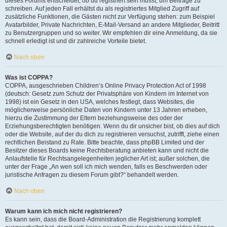
dieses Forums entscheidet, ob du registriert sein musst, um Beiträge zu
schreiben. Auf jeden Fall erhältst du als registriertes Mitglied Zugriff auf
zusätzliche Funktionen, die Gästen nicht zur Verfügung stehen: zum Beispiel
Avatarbilder, Private Nachrichten, E-Mail-Versand an andere Mitglieder, Beitritt
zu Benutzergruppen und so weiter. Wir empfehlen dir eine Anmeldung, da sie
schnell erledigt ist und dir zahlreiche Vorteile bietet.
Nach oben
Was ist COPPA?
COPPA, ausgeschrieben Children’s Online Privacy Protection Act of 1998
(deutsch: Gesetz zum Schutz der Privatsphäre von Kindern im Internet von
1998) ist ein Gesetz in den USA, welches festlegt, dass Websites, die
möglicherweise persönliche Daten von Kindern unter 13 Jahren erheben,
hierzu die Zustimmung der Eltern beziehungsweise des oder der
Erziehungsberechtigten benötigen. Wenn du dir unsicher bist, ob dies auf dich
oder die Website, auf der du dich zu registrieren versuchst, zutrifft, ziehe einen
rechtlichen Beistand zu Rate. Bitte beachte, dass phpBB Limited und der
Besitzer dieses Boards keine Rechtsberatung anbieten kann und nicht die
Anlaufstelle für Rechtsangelegenheiten jeglicher Art ist; außer solchen, die
unter der Frage „An wen soll ich mich wenden, falls es Beschwerden oder
juristische Anfragen zu diesem Forum gibt?“ behandelt werden.
Nach oben
Warum kann ich mich nicht registrieren?
Es kann sein, dass die Board-Administration die Registrierung komplett