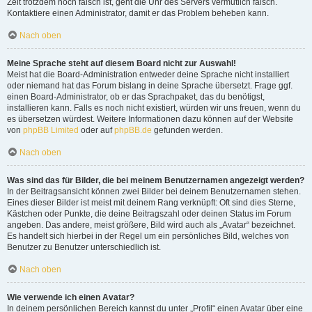
Zeit trotzdem noch falsch ist, geht die Uhr des Servers vermutlich falsch.
Kontaktiere einen Administrator, damit er das Problem beheben kann.
Nach oben
Meine Sprache steht auf diesem Board nicht zur Auswahl!
Meist hat die Board-Administration entweder deine Sprache nicht installiert
oder niemand hat das Forum bislang in deine Sprache übersetzt. Frage ggf.
einen Board-Administrator, ob er das Sprachpaket, das du benötigst,
installieren kann. Falls es noch nicht existiert, würden wir uns freuen, wenn du
es übersetzen würdest. Weitere Informationen dazu können auf der Website
von
phpBB Limited
oder auf
phpBB.de
gefunden werden.
Nach oben
Was sind das für Bilder, die bei meinem Benutzernamen angezeigt werden?
In der Beitragsansicht können zwei Bilder bei deinem Benutzernamen stehen.
Eines dieser Bilder ist meist mit deinem Rang verknüpft: Oft sind dies Sterne,
Kästchen oder Punkte, die deine Beitragszahl oder deinen Status im Forum
angeben. Das andere, meist größere, Bild wird auch als „Avatar“ bezeichnet.
Es handelt sich hierbei in der Regel um ein persönliches Bild, welches von
Benutzer zu Benutzer unterschiedlich ist.
Nach oben
Wie verwende ich einen Avatar?
In deinem persönlichen Bereich kannst du unter „Profil“ einen Avatar über eine