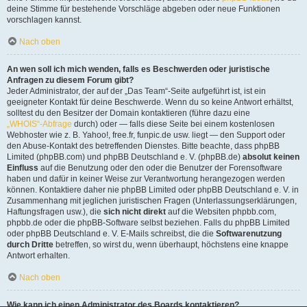
deine Stimme für bestehende Vorschläge abgeben oder neue Funktionen
vorschlagen kannst.
Nach oben
An wen soll ich mich wenden, falls es Beschwerden oder juristische
Anfragen zu diesem Forum gibt?
Jeder Administrator, der auf der „Das Team“-Seite aufgeführt ist, ist ein
geeigneter Kontakt für deine Beschwerde. Wenn du so keine Antwort erhältst,
solltest du den Besitzer der Domain kontaktieren (führe dazu eine
„WHOIS“-Abfrage
durch) oder — falls diese Seite bei einem kostenlosen
Webhoster wie z. B. Yahoo!, free.fr, funpic.de usw. liegt — den Support oder
den Abuse-Kontakt des betreffenden Dienstes. Bitte beachte, dass phpBB
Limited (phpBB.com) und phpBB Deutschland e. V. (phpBB.de)
absolut keinen
Einfluss
auf die Benutzung oder den oder die Benutzer der Forensoftware
haben und dafür in keiner Weise zur Verantwortung herangezogen werden
können. Kontaktiere daher nie phpBB Limited oder phpBB Deutschland e. V. in
Zusammenhang mit jeglichen juristischen Fragen (Unterlassungserklärungen,
Haftungsfragen usw.), die
sich nicht direkt
auf die Websiten phpbb.com,
phpbb.de oder die phpBB-Software selbst beziehen. Falls du phpBB Limited
oder phpBB Deutschland e. V. E-Mails schreibst, die die
Softwarenutzung
durch Dritte
betreffen, so wirst du, wenn überhaupt, höchstens eine knappe
Antwort erhalten.
Nach oben
Wie kann ich einen Administrator des Boards kontaktieren?