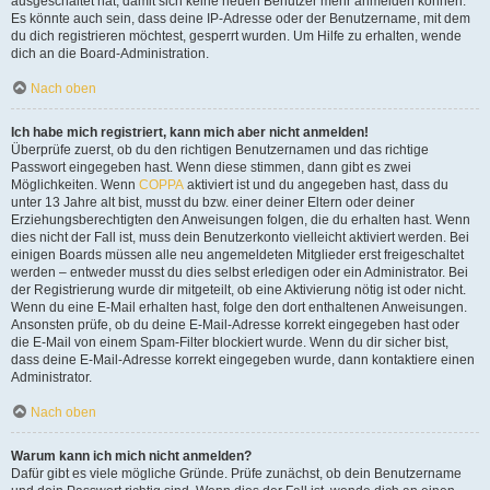
ausgeschaltet hat, damit sich keine neuen Benutzer mehr anmelden können.
Es könnte auch sein, dass deine IP-Adresse oder der Benutzername, mit dem
du dich registrieren möchtest, gesperrt wurden. Um Hilfe zu erhalten, wende
dich an die Board-Administration.
Nach oben
Ich habe mich registriert, kann mich aber nicht anmelden!
Überprüfe zuerst, ob du den richtigen Benutzernamen und das richtige
Passwort eingegeben hast. Wenn diese stimmen, dann gibt es zwei
Möglichkeiten. Wenn
COPPA
aktiviert ist und du angegeben hast, dass du
unter 13 Jahre alt bist, musst du bzw. einer deiner Eltern oder deiner
Erziehungsberechtigten den Anweisungen folgen, die du erhalten hast. Wenn
dies nicht der Fall ist, muss dein Benutzerkonto vielleicht aktiviert werden. Bei
einigen Boards müssen alle neu angemeldeten Mitglieder erst freigeschaltet
werden – entweder musst du dies selbst erledigen oder ein Administrator. Bei
der Registrierung wurde dir mitgeteilt, ob eine Aktivierung nötig ist oder nicht.
Wenn du eine E-Mail erhalten hast, folge den dort enthaltenen Anweisungen.
Ansonsten prüfe, ob du deine E-Mail-Adresse korrekt eingegeben hast oder
die E-Mail von einem Spam-Filter blockiert wurde. Wenn du dir sicher bist,
dass deine E-Mail-Adresse korrekt eingegeben wurde, dann kontaktiere einen
Administrator.
Nach oben
Warum kann ich mich nicht anmelden?
Dafür gibt es viele mögliche Gründe. Prüfe zunächst, ob dein Benutzername