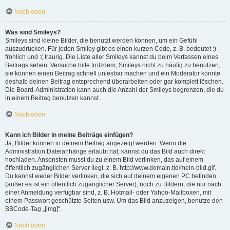
Nach oben
Was sind Smileys?
Smileys sind kleine Bilder, die benutzt werden können, um ein Gefühl
auszudrücken. Für jeden Smiley gibt es einen kurzen Code, z. B. bedeutet :)
fröhlich und :( traurig. Die Liste aller Smileys kannst du beim Verfassen eines
Beitrags sehen. Versuche bitte trotzdem, Smileys nicht zu häufig zu benutzen,
sie können einen Beitrag schnell unlesbar machen und ein Moderator könnte
deshalb deinen Beitrag entsprechend überarbeiten oder gar komplett löschen.
Die Board-Administration kann auch die Anzahl der Smileys begrenzen, die du
in einem Beitrag benutzen kannst.
Nach oben
Kann ich Bilder in meine Beiträge einfügen?
Ja, Bilder können in deinem Beitrag angezeigt werden. Wenn die
Administration Dateianhänge erlaubt hat, kannst du das Bild auch direkt
hochladen. Ansonsten musst du zu einem Bild verlinken, das auf einem
öffentlich zugänglichen Server liegt, z. B. http://www.domain.tld/mein-bild.gif.
Du kannst weder Bilder verlinken, die sich auf deinem eigenen PC befinden
(außer es ist ein öffentlich zugänglicher Server), noch zu Bildern, die nur nach
einer Anmeldung verfügbar sind, z. B. Hotmail- oder Yahoo-Mailboxen, mit
einem Passwort geschützte Seiten usw. Um das Bild anzuzeigen, benutze den
BBCode-Tag „[img]“.
Nach oben