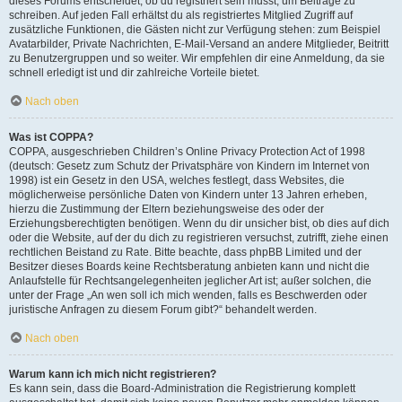
dieses Forums entscheidet, ob du registriert sein musst, um Beiträge zu
schreiben. Auf jeden Fall erhältst du als registriertes Mitglied Zugriff auf
zusätzliche Funktionen, die Gästen nicht zur Verfügung stehen: zum Beispiel
Avatarbilder, Private Nachrichten, E-Mail-Versand an andere Mitglieder, Beitritt
zu Benutzergruppen und so weiter. Wir empfehlen dir eine Anmeldung, da sie
schnell erledigt ist und dir zahlreiche Vorteile bietet.
Nach oben
Was ist COPPA?
COPPA, ausgeschrieben Children’s Online Privacy Protection Act of 1998
(deutsch: Gesetz zum Schutz der Privatsphäre von Kindern im Internet von
1998) ist ein Gesetz in den USA, welches festlegt, dass Websites, die
möglicherweise persönliche Daten von Kindern unter 13 Jahren erheben,
hierzu die Zustimmung der Eltern beziehungsweise des oder der
Erziehungsberechtigten benötigen. Wenn du dir unsicher bist, ob dies auf dich
oder die Website, auf der du dich zu registrieren versuchst, zutrifft, ziehe einen
rechtlichen Beistand zu Rate. Bitte beachte, dass phpBB Limited und der
Besitzer dieses Boards keine Rechtsberatung anbieten kann und nicht die
Anlaufstelle für Rechtsangelegenheiten jeglicher Art ist; außer solchen, die
unter der Frage „An wen soll ich mich wenden, falls es Beschwerden oder
juristische Anfragen zu diesem Forum gibt?“ behandelt werden.
Nach oben
Warum kann ich mich nicht registrieren?
Es kann sein, dass die Board-Administration die Registrierung komplett