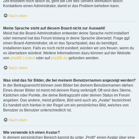
Zeit trotzdem noch falsch ist, geht die Uhr des Servers vermutlich falsch.
Kontaktiere einen Administrator, damit er das Problem beheben kann.
Nach oben
Meine Sprache steht auf diesem Board nicht zur Auswahl!
Meist hat die Board-Administration entweder deine Sprache nicht installiert
oder niemand hat das Forum bislang in deine Sprache übersetzt. Frage ggf.
einen Board-Administrator, ob er das Sprachpaket, das du benötigst,
installieren kann. Falls es noch nicht existiert, würden wir uns freuen, wenn du
es übersetzen würdest. Weitere Informationen dazu können auf der Website
von
phpBB Limited
oder auf
phpBB.de
gefunden werden.
Nach oben
Was sind das für Bilder, die bei meinem Benutzernamen angezeigt werden?
In der Beitragsansicht können zwei Bilder bei deinem Benutzernamen stehen.
Eines dieser Bilder ist meist mit deinem Rang verknüpft: Oft sind dies Sterne,
Kästchen oder Punkte, die deine Beitragszahl oder deinen Status im Forum
angeben. Das andere, meist größere, Bild wird auch als „Avatar“ bezeichnet.
Es handelt sich hierbei in der Regel um ein persönliches Bild, welches von
Benutzer zu Benutzer unterschiedlich ist.
Nach oben
Wie verwende ich einen Avatar?
In deinem persönlichen Bereich kannst du unter „Profil“ einen Avatar über eine