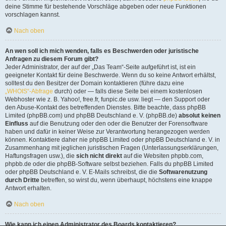
deine Stimme für bestehende Vorschläge abgeben oder neue Funktionen
vorschlagen kannst.
Nach oben
An wen soll ich mich wenden, falls es Beschwerden oder juristische
Anfragen zu diesem Forum gibt?
Jeder Administrator, der auf der „Das Team“-Seite aufgeführt ist, ist ein
geeigneter Kontakt für deine Beschwerde. Wenn du so keine Antwort erhältst,
solltest du den Besitzer der Domain kontaktieren (führe dazu eine
„WHOIS“-Abfrage
durch) oder — falls diese Seite bei einem kostenlosen
Webhoster wie z. B. Yahoo!, free.fr, funpic.de usw. liegt — den Support oder
den Abuse-Kontakt des betreffenden Dienstes. Bitte beachte, dass phpBB
Limited (phpBB.com) und phpBB Deutschland e. V. (phpBB.de)
absolut keinen
Einfluss
auf die Benutzung oder den oder die Benutzer der Forensoftware
haben und dafür in keiner Weise zur Verantwortung herangezogen werden
können. Kontaktiere daher nie phpBB Limited oder phpBB Deutschland e. V. in
Zusammenhang mit jeglichen juristischen Fragen (Unterlassungserklärungen,
Haftungsfragen usw.), die
sich nicht direkt
auf die Websiten phpbb.com,
phpbb.de oder die phpBB-Software selbst beziehen. Falls du phpBB Limited
oder phpBB Deutschland e. V. E-Mails schreibst, die die
Softwarenutzung
durch Dritte
betreffen, so wirst du, wenn überhaupt, höchstens eine knappe
Antwort erhalten.
Nach oben
Wie kann ich einen Administrator des Boards kontaktieren?