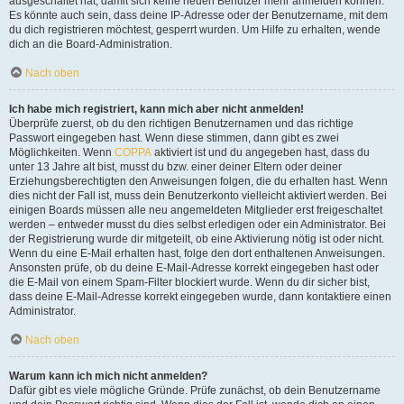
ausgeschaltet hat, damit sich keine neuen Benutzer mehr anmelden können.
Es könnte auch sein, dass deine IP-Adresse oder der Benutzername, mit dem
du dich registrieren möchtest, gesperrt wurden. Um Hilfe zu erhalten, wende
dich an die Board-Administration.
Nach oben
Ich habe mich registriert, kann mich aber nicht anmelden!
Überprüfe zuerst, ob du den richtigen Benutzernamen und das richtige
Passwort eingegeben hast. Wenn diese stimmen, dann gibt es zwei
Möglichkeiten. Wenn
COPPA
aktiviert ist und du angegeben hast, dass du
unter 13 Jahre alt bist, musst du bzw. einer deiner Eltern oder deiner
Erziehungsberechtigten den Anweisungen folgen, die du erhalten hast. Wenn
dies nicht der Fall ist, muss dein Benutzerkonto vielleicht aktiviert werden. Bei
einigen Boards müssen alle neu angemeldeten Mitglieder erst freigeschaltet
werden – entweder musst du dies selbst erledigen oder ein Administrator. Bei
der Registrierung wurde dir mitgeteilt, ob eine Aktivierung nötig ist oder nicht.
Wenn du eine E-Mail erhalten hast, folge den dort enthaltenen Anweisungen.
Ansonsten prüfe, ob du deine E-Mail-Adresse korrekt eingegeben hast oder
die E-Mail von einem Spam-Filter blockiert wurde. Wenn du dir sicher bist,
dass deine E-Mail-Adresse korrekt eingegeben wurde, dann kontaktiere einen
Administrator.
Nach oben
Warum kann ich mich nicht anmelden?
Dafür gibt es viele mögliche Gründe. Prüfe zunächst, ob dein Benutzername