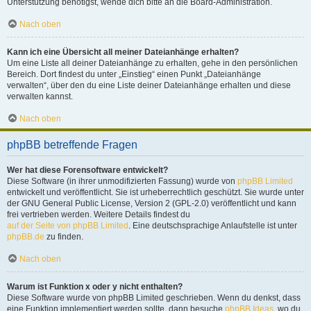
Unterstützung benötigst, wende dich bitte an die Board-Administration.
Nach oben
Kann ich eine Übersicht all meiner Dateianhänge erhalten?
Um eine Liste all deiner Dateianhänge zu erhalten, gehe in den persönlichen
Bereich. Dort findest du unter „Einstieg“ einen Punkt „Dateianhänge
verwalten“, über den du eine Liste deiner Dateianhänge erhalten und diese
verwalten kannst.
Nach oben
phpBB betreffende Fragen
Wer hat diese Forensoftware entwickelt?
Diese Software (in ihrer unmodifizierten Fassung) wurde von
phpBB Limited
entwickelt und veröffentlicht. Sie ist urheberrechtlich geschützt. Sie wurde unter
der GNU General Public License, Version 2 (GPL-2.0) veröffentlicht und kann
frei vertrieben werden. Weitere Details findest du
auf der Seite von phpBB Limited
. Eine deutschsprachige Anlaufstelle ist unter
phpBB.de
zu finden.
Nach oben
Warum ist Funktion x oder y nicht enthalten?
Diese Software wurde von phpBB Limited geschrieben. Wenn du denkst, dass
eine Funktion implementiert werden sollte, dann besuche
phpBB Ideas
, wo du