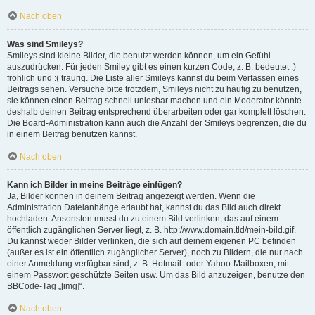
Nach oben
Was sind Smileys?
Smileys sind kleine Bilder, die benutzt werden können, um ein Gefühl
auszudrücken. Für jeden Smiley gibt es einen kurzen Code, z. B. bedeutet :)
fröhlich und :( traurig. Die Liste aller Smileys kannst du beim Verfassen eines
Beitrags sehen. Versuche bitte trotzdem, Smileys nicht zu häufig zu benutzen,
sie können einen Beitrag schnell unlesbar machen und ein Moderator könnte
deshalb deinen Beitrag entsprechend überarbeiten oder gar komplett löschen.
Die Board-Administration kann auch die Anzahl der Smileys begrenzen, die du
in einem Beitrag benutzen kannst.
Nach oben
Kann ich Bilder in meine Beiträge einfügen?
Ja, Bilder können in deinem Beitrag angezeigt werden. Wenn die
Administration Dateianhänge erlaubt hat, kannst du das Bild auch direkt
hochladen. Ansonsten musst du zu einem Bild verlinken, das auf einem
öffentlich zugänglichen Server liegt, z. B. http://www.domain.tld/mein-bild.gif.
Du kannst weder Bilder verlinken, die sich auf deinem eigenen PC befinden
(außer es ist ein öffentlich zugänglicher Server), noch zu Bildern, die nur nach
einer Anmeldung verfügbar sind, z. B. Hotmail- oder Yahoo-Mailboxen, mit
einem Passwort geschützte Seiten usw. Um das Bild anzuzeigen, benutze den
BBCode-Tag „[img]“.
Nach oben