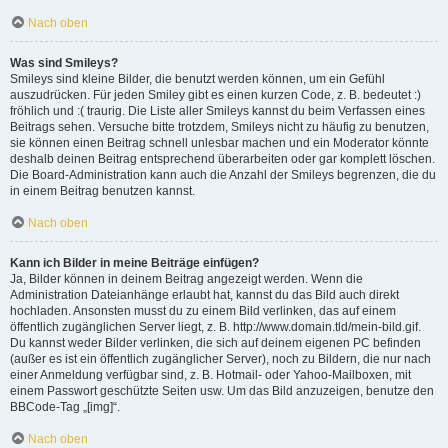
Nach oben
Was sind Smileys?
Smileys sind kleine Bilder, die benutzt werden können, um ein Gefühl
auszudrücken. Für jeden Smiley gibt es einen kurzen Code, z. B. bedeutet :)
fröhlich und :( traurig. Die Liste aller Smileys kannst du beim Verfassen eines
Beitrags sehen. Versuche bitte trotzdem, Smileys nicht zu häufig zu benutzen,
sie können einen Beitrag schnell unlesbar machen und ein Moderator könnte
deshalb deinen Beitrag entsprechend überarbeiten oder gar komplett löschen.
Die Board-Administration kann auch die Anzahl der Smileys begrenzen, die du
in einem Beitrag benutzen kannst.
Nach oben
Kann ich Bilder in meine Beiträge einfügen?
Ja, Bilder können in deinem Beitrag angezeigt werden. Wenn die
Administration Dateianhänge erlaubt hat, kannst du das Bild auch direkt
hochladen. Ansonsten musst du zu einem Bild verlinken, das auf einem
öffentlich zugänglichen Server liegt, z. B. http://www.domain.tld/mein-bild.gif.
Du kannst weder Bilder verlinken, die sich auf deinem eigenen PC befinden
(außer es ist ein öffentlich zugänglicher Server), noch zu Bildern, die nur nach
einer Anmeldung verfügbar sind, z. B. Hotmail- oder Yahoo-Mailboxen, mit
einem Passwort geschützte Seiten usw. Um das Bild anzuzeigen, benutze den
BBCode-Tag „[img]“.
Nach oben