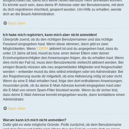
ausgeschaltet hat, damit sich keine neuen Benutzer mehr anmelden können.
Es könnte auch sein, dass deine IP-Adresse oder der Benutzername, mit dem
du dich registrieren möchtest, gesperrt wurden. Um Hilfe zu erhalten, wende
dich an die Board-Administration.
Nach oben
Ich habe mich registriert, kann mich aber nicht anmelden!
Überprüfe zuerst, ob du den richtigen Benutzernamen und das richtige
Passwort eingegeben hast. Wenn diese stimmen, dann gibt es zwei
Möglichkeiten. Wenn
COPPA
aktiviert ist und du angegeben hast, dass du
unter 13 Jahre alt bist, musst du bzw. einer deiner Eltern oder deiner
Erziehungsberechtigten den Anweisungen folgen, die du erhalten hast. Wenn
dies nicht der Fall ist, muss dein Benutzerkonto vielleicht aktiviert werden. Bei
einigen Boards müssen alle neu angemeldeten Mitglieder erst freigeschaltet
werden – entweder musst du dies selbst erledigen oder ein Administrator. Bei
der Registrierung wurde dir mitgeteilt, ob eine Aktivierung nötig ist oder nicht.
Wenn du eine E-Mail erhalten hast, folge den dort enthaltenen Anweisungen.
Ansonsten prüfe, ob du deine E-Mail-Adresse korrekt eingegeben hast oder
die E-Mail von einem Spam-Filter blockiert wurde. Wenn du dir sicher bist,
dass deine E-Mail-Adresse korrekt eingegeben wurde, dann kontaktiere einen
Administrator.
Nach oben
Warum kann ich mich nicht anmelden?
Dafür gibt es viele mögliche Gründe. Prüfe zunächst, ob dein Benutzername