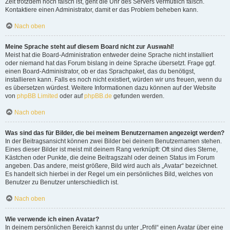
Zeit trotzdem noch falsch ist, geht die Uhr des Servers vermutlich falsch.
Kontaktiere einen Administrator, damit er das Problem beheben kann.
Nach oben
Meine Sprache steht auf diesem Board nicht zur Auswahl!
Meist hat die Board-Administration entweder deine Sprache nicht installiert
oder niemand hat das Forum bislang in deine Sprache übersetzt. Frage ggf.
einen Board-Administrator, ob er das Sprachpaket, das du benötigst,
installieren kann. Falls es noch nicht existiert, würden wir uns freuen, wenn du
es übersetzen würdest. Weitere Informationen dazu können auf der Website
von
phpBB Limited
oder auf
phpBB.de
gefunden werden.
Nach oben
Was sind das für Bilder, die bei meinem Benutzernamen angezeigt werden?
In der Beitragsansicht können zwei Bilder bei deinem Benutzernamen stehen.
Eines dieser Bilder ist meist mit deinem Rang verknüpft: Oft sind dies Sterne,
Kästchen oder Punkte, die deine Beitragszahl oder deinen Status im Forum
angeben. Das andere, meist größere, Bild wird auch als „Avatar“ bezeichnet.
Es handelt sich hierbei in der Regel um ein persönliches Bild, welches von
Benutzer zu Benutzer unterschiedlich ist.
Nach oben
Wie verwende ich einen Avatar?
In deinem persönlichen Bereich kannst du unter „Profil“ einen Avatar über eine