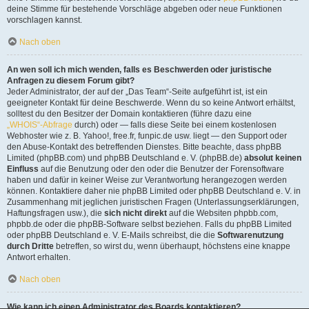
deine Stimme für bestehende Vorschläge abgeben oder neue Funktionen
vorschlagen kannst.
Nach oben
An wen soll ich mich wenden, falls es Beschwerden oder juristische
Anfragen zu diesem Forum gibt?
Jeder Administrator, der auf der „Das Team“-Seite aufgeführt ist, ist ein
geeigneter Kontakt für deine Beschwerde. Wenn du so keine Antwort erhältst,
solltest du den Besitzer der Domain kontaktieren (führe dazu eine
„WHOIS“-Abfrage
durch) oder — falls diese Seite bei einem kostenlosen
Webhoster wie z. B. Yahoo!, free.fr, funpic.de usw. liegt — den Support oder
den Abuse-Kontakt des betreffenden Dienstes. Bitte beachte, dass phpBB
Limited (phpBB.com) und phpBB Deutschland e. V. (phpBB.de)
absolut keinen
Einfluss
auf die Benutzung oder den oder die Benutzer der Forensoftware
haben und dafür in keiner Weise zur Verantwortung herangezogen werden
können. Kontaktiere daher nie phpBB Limited oder phpBB Deutschland e. V. in
Zusammenhang mit jeglichen juristischen Fragen (Unterlassungserklärungen,
Haftungsfragen usw.), die
sich nicht direkt
auf die Websiten phpbb.com,
phpbb.de oder die phpBB-Software selbst beziehen. Falls du phpBB Limited
oder phpBB Deutschland e. V. E-Mails schreibst, die die
Softwarenutzung
durch Dritte
betreffen, so wirst du, wenn überhaupt, höchstens eine knappe
Antwort erhalten.
Nach oben
Wie kann ich einen Administrator des Boards kontaktieren?