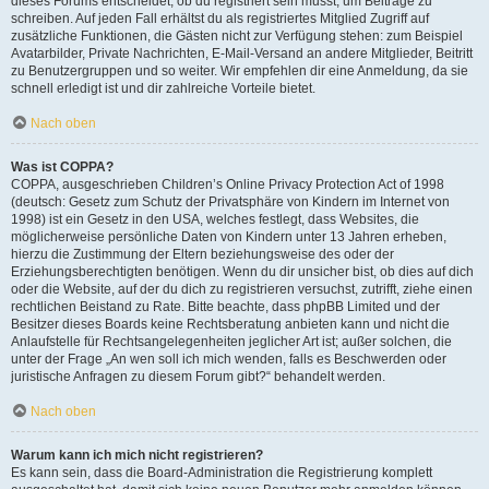
dieses Forums entscheidet, ob du registriert sein musst, um Beiträge zu
schreiben. Auf jeden Fall erhältst du als registriertes Mitglied Zugriff auf
zusätzliche Funktionen, die Gästen nicht zur Verfügung stehen: zum Beispiel
Avatarbilder, Private Nachrichten, E-Mail-Versand an andere Mitglieder, Beitritt
zu Benutzergruppen und so weiter. Wir empfehlen dir eine Anmeldung, da sie
schnell erledigt ist und dir zahlreiche Vorteile bietet.
Nach oben
Was ist COPPA?
COPPA, ausgeschrieben Children’s Online Privacy Protection Act of 1998
(deutsch: Gesetz zum Schutz der Privatsphäre von Kindern im Internet von
1998) ist ein Gesetz in den USA, welches festlegt, dass Websites, die
möglicherweise persönliche Daten von Kindern unter 13 Jahren erheben,
hierzu die Zustimmung der Eltern beziehungsweise des oder der
Erziehungsberechtigten benötigen. Wenn du dir unsicher bist, ob dies auf dich
oder die Website, auf der du dich zu registrieren versuchst, zutrifft, ziehe einen
rechtlichen Beistand zu Rate. Bitte beachte, dass phpBB Limited und der
Besitzer dieses Boards keine Rechtsberatung anbieten kann und nicht die
Anlaufstelle für Rechtsangelegenheiten jeglicher Art ist; außer solchen, die
unter der Frage „An wen soll ich mich wenden, falls es Beschwerden oder
juristische Anfragen zu diesem Forum gibt?“ behandelt werden.
Nach oben
Warum kann ich mich nicht registrieren?
Es kann sein, dass die Board-Administration die Registrierung komplett