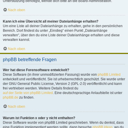
Unterstützung benötigst, wende dich bitte an die Board-Administration.
Nach oben
Kann ich eine Übersicht all meiner Dateianhänge erhalten?
Um eine Liste all deiner Dateianhänge zu erhalten, gehe in den persönlichen
Bereich. Dort findest du unter „Einstieg“ einen Punkt „Dateianhänge
verwalten“, über den du eine Liste deiner Dateianhänge erhalten und diese
verwalten kannst.
Nach oben
phpBB betreffende Fragen
Wer hat diese Forensoftware entwickelt?
Diese Software (in ihrer unmodifizierten Fassung) wurde von
phpBB Limited
entwickelt und veröffentlicht. Sie ist urheberrechtlich geschützt. Sie wurde unter
der GNU General Public License, Version 2 (GPL-2.0) veröffentlicht und kann
frei vertrieben werden. Weitere Details findest du
auf der Seite von phpBB Limited
. Eine deutschsprachige Anlaufstelle ist unter
phpBB.de
zu finden.
Nach oben
Warum ist Funktion x oder y nicht enthalten?
Diese Software wurde von phpBB Limited geschrieben. Wenn du denkst, dass
eine Funktion implementiert werden sollte, dann besuche
phpBB Ideas
, wo du