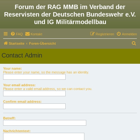
Forum der RAG MMB im Verband der
Reservisten der Deutschen Bundeswehr e.V.
und IG Militärmodellbau
FAQ
Kontakt
Registrieren
Anmelden
S
Startseite
Foren-Übersicht
u
Contact Admin
c
h
Your name:
Please enter your name, so the message has an identity.
e
Your email address:
Please enter a valid email address, so we can contact you.
Confirm email address:
Betreff:
Nachrichtentext: