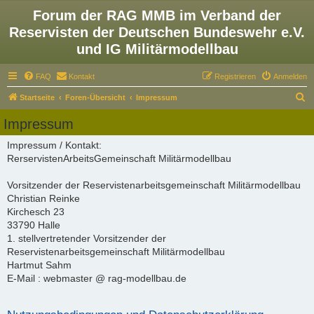
Forum der RAG MMB im Verband der
Reservisten der Deutschen Bundeswehr e.V.
und IG Militärmodellbau
FAQ
Kontakt
Registrieren
Anmelden
S
Startseite
Foren-Übersicht
Impressum
u
Impressum
c
Impressum / Kontakt:
h
RerservistenArbeitsGemeinschaft Militärmodellbau
e
Vorsitzender der Reservistenarbeitsgemeinschaft Militärmodellbau
Christian Reinke
Kirchesch 23
33790 Halle
1. stellvertretender Vorsitzender der
Reservistenarbeitsgemeinschaft Militärmodellbau
Hartmut Sahm
E-Mail : webmaster @ rag-modellbau.de