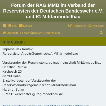
Forum der RAG MMB im Verband der
Reservisten der Deutschen Bundeswehr e.V.
und IG Militärmodellbau
FAQ
Kontakt
Registrieren
Anmelden
S
Startseite
Foren-Übersicht
Impressum
u
Impressum
c
Impressum / Kontakt:
h
RerservistenArbeitsGemeinschaft Militärmodellbau
e
Vorsitzender der Reservistenarbeitsgemeinschaft Militärmodellbau
Christian Reinke
Kirchesch 23
33790 Halle
1. stellvertretender Vorsitzender der
Reservistenarbeitsgemeinschaft Militärmodellbau
Hartmut Sahm
E-Mail : webmaster @ rag-modellbau.de