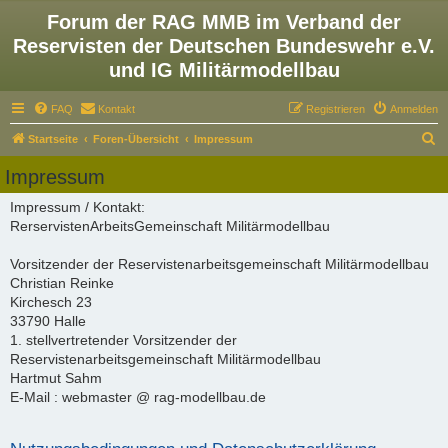
Forum der RAG MMB im Verband der
Reservisten der Deutschen Bundeswehr e.V.
und IG Militärmodellbau
FAQ
Kontakt
Registrieren
Anmelden
S
Startseite
Foren-Übersicht
Impressum
u
Impressum
c
Impressum / Kontakt:
h
RerservistenArbeitsGemeinschaft Militärmodellbau
e
Vorsitzender der Reservistenarbeitsgemeinschaft Militärmodellbau
Christian Reinke
Kirchesch 23
33790 Halle
1. stellvertretender Vorsitzender der
Reservistenarbeitsgemeinschaft Militärmodellbau
Hartmut Sahm
E-Mail : webmaster @ rag-modellbau.de